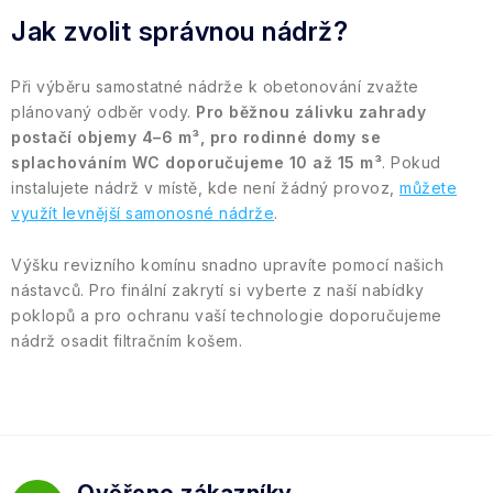
Jak zvolit správnou nádrž?
Při výběru samostatné nádrže k obetonování
zvažte
plánovaný odběr vody.
Pro běžnou zálivku zahrady
postačí objemy
4–6 m³, pro rodinné domy se
splachováním WC doporučujeme
10 až 15 m³
. Pokud
instalujete nádrž v místě, kde není žádný provoz,
můžete
využít levnější samonosné nádrže
.
Výšku revizního komínu snadno upravíte pomocí našich
nástavců. Pro finální zakrytí si vyberte z naší nabídky
poklopů a pro ochranu vaší technologie doporučujeme
nádrž osadit filtračním košem.
Ověřeno zákazníky