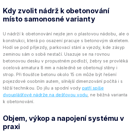
l
Kdy zvolit nádrž k obetonování
á
místo samonosné varianty
d
a
U nádrží k obetonování nejde jen o plastovou nádobu, ale o
c
konstrukci, která po osazení pracuje s betonovým skeletem.
í
Hodí se pod příjezdy, parkovací stání a vjezdy, kde zásyp
p
zeminou sám o sobě nestačí. Usazuje se na rovnou
r
betonovou desku v propustném podloží, žebry se provléká
v
ocelová armatura 8 mm a následně se obetonují stěny i
k
strop. Při tloušťce betonu okolo 15 cm může být řešení
pojezdové osobním autem, silnější dimenzování počítá i s
y
těžší technikou. Do jílu a spodní vody
patří spíše
v
dvouplášťové nádrže na dešťovou vodu
, ne běžná varianta
ý
k obetonování.
p
i
Objem, výkop a napojení systému v
s
praxi
u