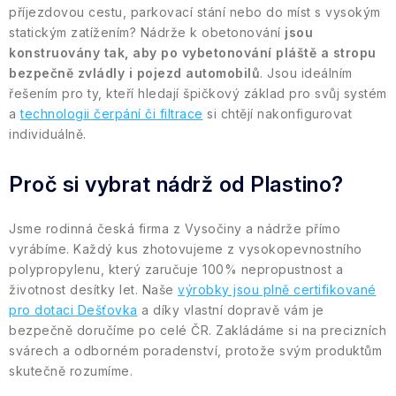
příjezdovou cestu, parkovací stání nebo do míst s vysokým
statickým zatížením? Nádrže k obetonování
jsou
konstruovány tak, aby po vybetonování pláště a stropu
bezpečně zvládly i pojezd automobilů
. Jsou ideálním
řešením pro ty, kteří hledají špičkový základ pro svůj systém
a
technologii čerpání či filtrace
si chtějí nakonfigurovat
individuálně.
Proč si vybrat nádrž od Plastino?
Jsme rodinná česká firma z Vysočiny a nádrže přímo
vyrábíme. Každý kus zhotovujeme z vysokopevnostního
polypropylenu, který zaručuje 100% nepropustnost a
životnost desítky let. Naše
výrobky jsou plně certifikované
pro dotaci Dešťovka
a díky vlastní dopravě vám je
bezpečně doručíme po celé ČR. Zakládáme si na precizních
svárech a odborném poradenství, protože svým produktům
skutečně rozumíme.