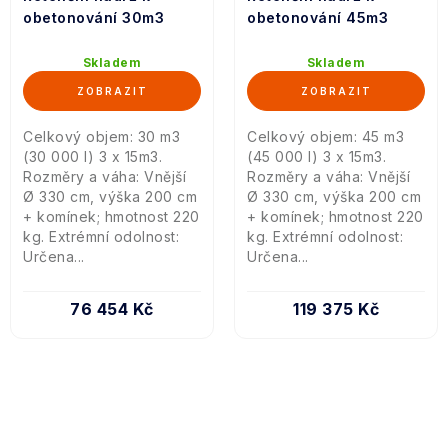
obetonování 30m3
obetonování 45m3
Skladem
Skladem
Celkový objem: 30 m3
Celkový objem: 45 m3
(30 000 l) 3 x 15m3.
(45 000 l) 3 x 15m3.
Rozměry a váha: Vnější
Rozměry a váha: Vnější
Ø 330 cm, výška 200 cm
Ø 330 cm, výška 200 cm
+ komínek; hmotnost 220
+ komínek; hmotnost 220
kg. Extrémní odolnost:
kg. Extrémní odolnost:
Určena...
Určena...
76 454 Kč
119 375 Kč
O
v