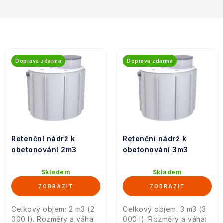
Kontakt
Moje objednávka
V
ý
Doprava zdarma
Doprava zdarma
p
i
s
p
r
Retenční nádrž k
Retenční nádrž k
o
obetonování 2m3
obetonování 3m3
d
u
Skladem
Skladem
k
t
Celkový objem: 2 m3 (2
Celkový objem: 3 m3 (3
ů
000 l). Rozměry a váha:
000 l). Rozměry a váha: