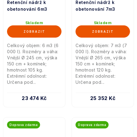
Retenční nádrž k
Retenční nádrž k
obetonování 6m3
obetonování 7m3
Skladem
Skladem
Celkový objem: 6 m3 (6
Celkový objem: 7 m3 (7
000 l). Rozměry a váha:
000 l). Rozměry a váha:
Vnější Ø 245 cm, výška
Vnější Ø 265 cm, výška
150 cm + komínek;
150 cm + komínek;
hmotnost 105 kg.
hmotnost 120 kg.
Extrémní odolnost:
Extrémní odolnost:
Určena pod...
Určena pod...
23 474 Kč
25 352 Kč
Doprava zdarma
Doprava zdarma