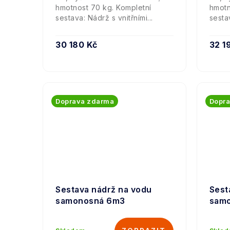
k
hmotnost 70 kg. Kompletní
hmotn
sestava: Nádrž s vnitřními...
sestav
t
ů
30 180 Kč
32 1
Doprava zdarma
Dopr
Sestava nádrž na vodu
Sest
samonosná 6m3
sam