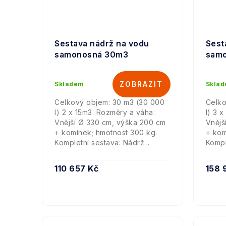
Sestava nádrž na vodu
Sest
samonosná 30m3
sam
Skladem
Skla
Celkový objem: 30 m3 (30 000
Celko
l) 2 x 15m3. Rozměry a váha:
l) 3 
Vnější Ø 330 cm, výška 200 cm
Vnějš
+ komínek; hmotnost 300 kg.
+ kom
Kompletní sestava: Nádrž...
Kompl
110 657 Kč
158 