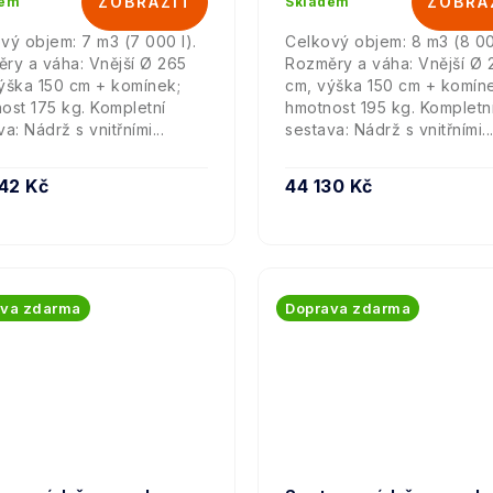
dem
Skladem
vý objem: 7 m3 (7 000 l).
Celkový objem: 8 m3 (8 00
ry a váha: Vnější Ø 265
Rozměry a váha: Vnější Ø 
ýška 150 cm + komínek;
cm, výška 150 cm + komín
ost 175 kg. Kompletní
hmotnost 195 kg. Kompletn
a: Nádrž s vnitřními...
sestava: Nádrž s vnitřními..
42 Kč
44 130 Kč
ava zdarma
Doprava zdarma