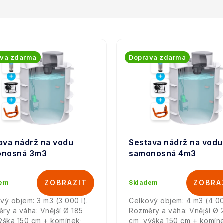
ava zdarma
Doprava zdarma
ava nádrž na vodu
Sestava nádrž na vodu
onosná 3m3
samonosná 4m3
dem
Skladem
vý objem: 3 m3 (3 000 l).
Celkový objem: 4 m3 (4 00
ry a váha: Vnější Ø 185
Rozměry a váha: Vnější Ø 
ýška 150 cm + komínek;
cm, výška 150 cm + komín