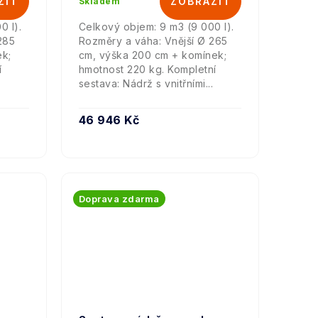
Skladem
0 l).
Celkový objem: 9 m3 (9 000 l).
285
Rozměry a váha: Vnější Ø 265
ek;
cm, výška 200 cm + komínek;
í
hmotnost 220 kg. Kompletní
.
sestava: Nádrž s vnitřními...
46 946 Kč
Doprava zdarma