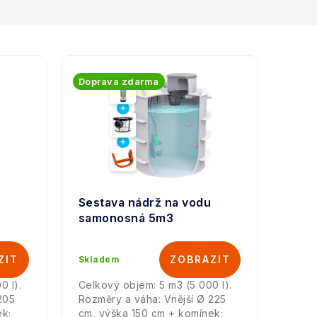
Doprava zdarma
Sestava nádrž na vodu
samonosná 5m3
Skladem
0 l).
Celkový objem: 5 m3 (5 000 l).
205
Rozměry a váha: Vnější Ø 225
ek;
cm, výška 150 cm + komínek;