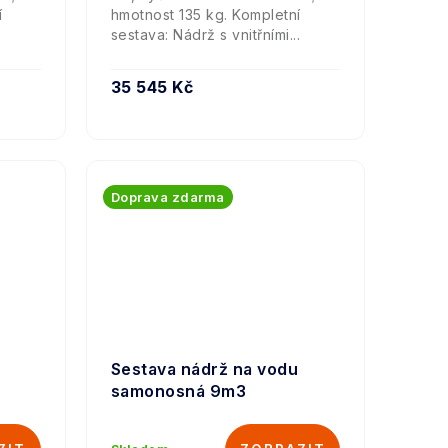
í
hmotnost 135 kg. Kompletní
.
sestava: Nádrž s vnitřními...
35 545 Kč
Doprava zdarma
Sestava nádrž na vodu
samonosná 9m3