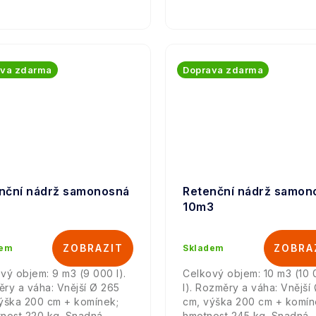
ava zdarma
Doprava zdarma
nční nádrž samonosná
Retenční nádrž samon
10m3
dem
Skladem
vý objem: 9 m3 (9 000 l).
Celkový objem: 10 m3 (10
ry a váha: Vnější Ø 265
l). Rozměry a váha: Vnější
ýška 200 cm + komínek;
cm, výška 200 cm + komín
nost 220 kg. Snadná
hmotnost 245 kg. Snadná