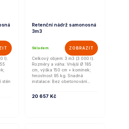
osná
Retenční nádrž samonosná
3m3
Skladem
 l).
Celkový objem: 3 m3 (3 000 l).
155
Rozměry a váha: Vnější Ø 185
ek;
cm, výška 150 cm + komínek;
hmostnost 95 kg. Snadná
í stěn
instalace: Bez obetonování...
20 657 Kč