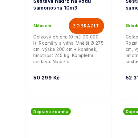
Sestava nádrž na vodu
Sest
samonosná 10m3
sam
Skladem
Skla
Celkový objem: 10 m3 (10 000
Celko
l). Rozměry a váha: Vnější Ø 275
Rozmě
cm, výška 200 cm + komínek;
cm, v
hmotnost 245 kg. Kompletní
hmotn
sestava: Nádrž s...
sestav
50 299 Kč
52 3
Doprava zdarma
Dopr