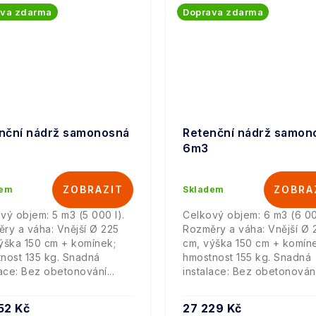
ava zdarma
Doprava zdarma
nční nádrž samonosná
Retenční nádrž samon
6m3
dem
Skladem
vý objem: 5 m3 (5 000 l).
Celkový objem: 6 m3 (6 00
ry a váha: Vnější Ø 225
Rozměry a váha: Vnější Ø 
ýška 150 cm + komínek;
cm, výška 150 cm + komín
nost 135 kg. Snadná
hmostnost 155 kg. Snadná
lace: Bez obetonování...
instalace: Bez obetonování.
52 Kč
27 229 Kč