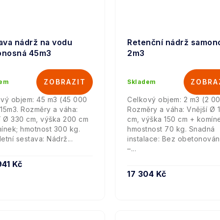
ava nádrž na vodu
Retenční nádrž samon
onosná 45m3
2m3
dem
Skladem
vý objem: 45 m3 (45 000
Celkový objem: 2 m3 (2 000
x 15m3. Rozměry a váha:
Rozměry a váha: Vnější Ø 
í Ø 330 cm, výška 200 cm
cm, výška 150 cm + komín
ínek; hmotnost 300 kg.
hmostnost 70 kg. Snadná
etní sestava: Nádrž...
instalace: Bez obetonován
–...
941 Kč
17 304 Kč