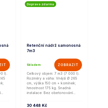
Doprava zdarma
osná
Retenční nádrž samonosná
7m3
Skladem
0 l).
Celkový objem: 7 m3 (7 000 l).
245
Rozměry a váha: Vnější Ø 265
ek;
cm, výška 150 cm + komínek;
hmostnost 175 kg. Snadná
..
instalace: Bez obetonování...
30 448 Kč