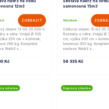
ava nádrž na vodu
Sestava nádrž na vodu
onosná 12m3
samonosná 15m3
dem
Skladem
vý objem: 12 m3 (12 000 l).
Celkový objem: 15 m3 (15 0
ry a váha: Vnější Ø 305
Rozměry a váha: Vnější Ø 
ýška 200 cm + komínek;
cm, výška 200 cm + komín
ost 260 kg. Kompletní
hmotnost 300 kg. Kompletn
a: Nádrž s...
sestava: Nádrž s...
10 Kč
56 335 Kč
ava zdarma
Doprava zdarma