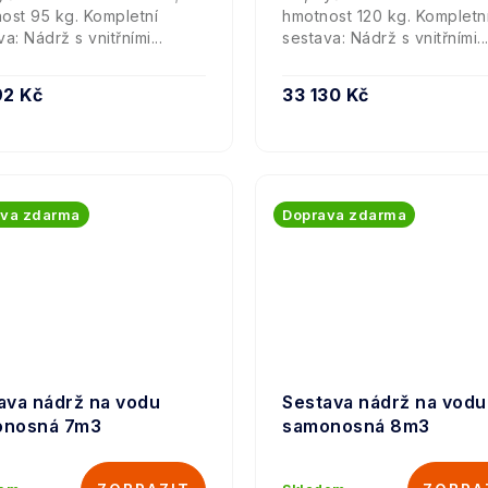
ost 95 kg. Kompletní
hmotnost 120 kg. Kompletn
a: Nádrž s vnitřními...
sestava: Nádrž s vnitřními..
92 Kč
33 130 Kč
ava zdarma
Doprava zdarma
ava nádrž na vodu
Sestava nádrž na vodu
onosná 7m3
samonosná 8m3