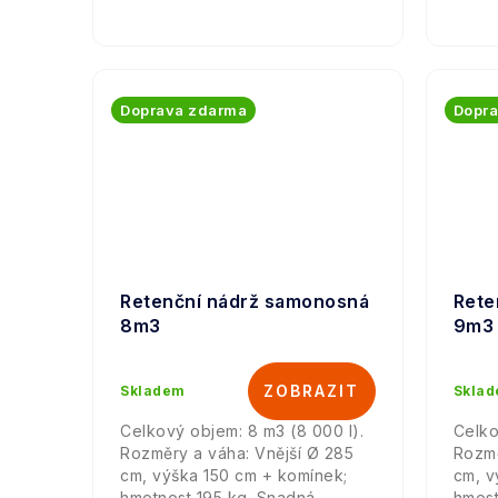
Doprava zdarma
Dopr
Retenční nádrž samonosná
Rete
8m3
9m3
Skladem
Skla
Celkový objem: 8 m3 (8 000 l).
Celko
Rozměry a váha: Vnější Ø 285
Rozmě
cm, výška 150 cm + komínek;
cm, v
hmotnost 195 kg. Snadná
hmost