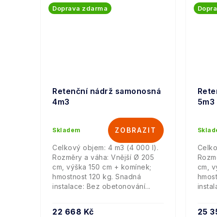
Doprava zdarma
Dopr
Retenční nádrž samonosná
Rete
4m3
5m3
Skladem
Skla
Celkový objem: 4 m3 (4 000 l).
Celko
Rozměry a váha: Vnější Ø 205
Rozmě
cm, výška 150 cm + komínek;
cm, v
hmostnost 120 kg. Snadná
hmost
instalace: Bez obetonování...
insta
22 668 Kč
25 3