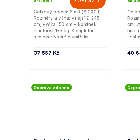
Skladem
Skla
Celkový objem: 6 m3 (6 000 l).
Celko
Rozměry a váha: Vnější Ø 245
Rozmě
cm, výška 150 cm + komínek;
cm, v
hmotnost 155 kg. Kompletní
hmotn
sestava: Nádrž s vnitřními...
sestav
37 557 Kč
40 6
Doprava zdarma
Dopr