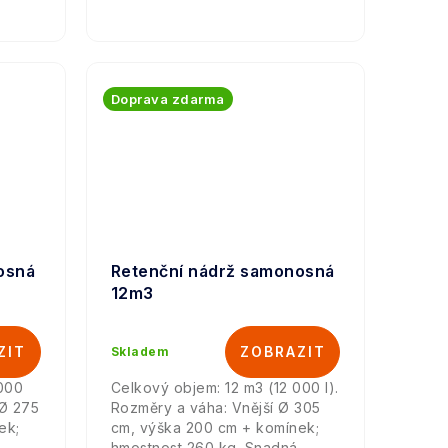
Doprava zdarma
osná
Retenční nádrž samonosná
12m3
Skladem
 000
Celkový objem: 12 m3 (12 000 l).
 Ø 275
Rozměry a váha: Vnější Ø 305
ek;
cm, výška 200 cm + komínek;
hmostnost 260 kg. Snadná