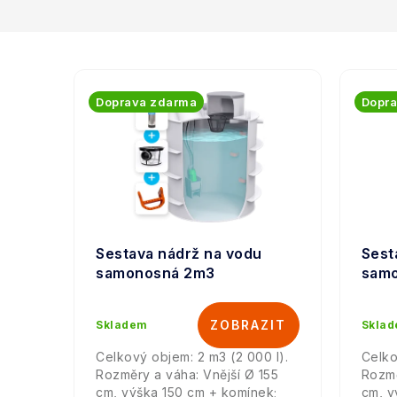
V
ý
Doprava zdarma
Dopr
p
i
s
p
Sestava nádrž na vodu
Sest
r
samonosná 2m3
sam
o
Skladem
Skla
d
Celkový objem: 2 m3 (2 000 l).
Celko
u
Rozměry a váha: Vnější Ø 155
Rozmě
cm, výška 150 cm + komínek;
cm, v