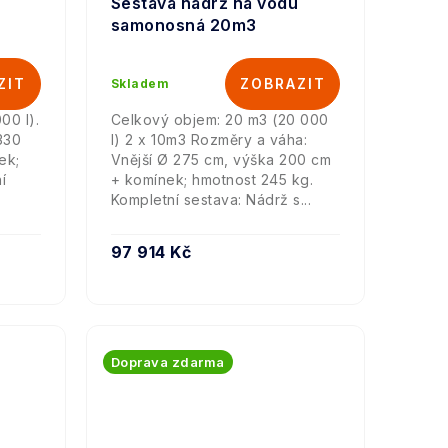
Sestava nádrž na vodu
samonosná 20m3
Skladem
00 l).
Celkový objem: 20 m3 (20 000
330
l) 2 x 10m3 Rozměry a váha:
ek;
Vnější Ø 275 cm, výška 200 cm
í
+ komínek; hmotnost 245 kg.
Kompletní sestava: Nádrž s...
97 914 Kč
Doprava zdarma