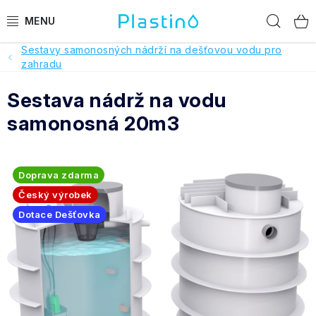
Přejít
Hled
na
obsah
Sestavy samonosných nádrží na dešťovou vodu pro
PRODUKTY
zahradu
Sestava nádrž na vodu
Reference a hodnocení
samonosná 20m3
O nás
Realizace
Doprava zdarma
Český výrobek
Dotace Dešťovka
Dotace Dešťovka
Pomoc s výběrem
O objednávce