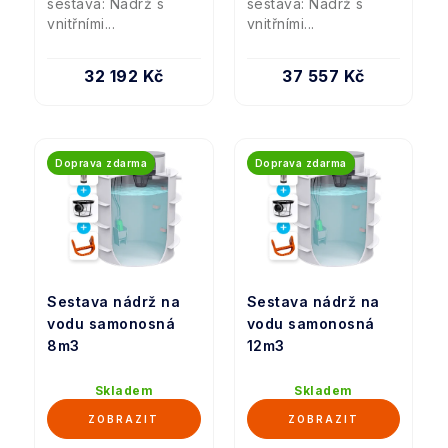
sestava: Nádrž s
sestava: Nádrž s
vnitřními...
vnitřními...
32 192 Kč
37 557 Kč
Doprava zdarma
Doprava zdarma
Sestava nádrž na
Sestava nádrž na
vodu samonosná
vodu samonosná
8m3
12m3
Skladem
Skladem