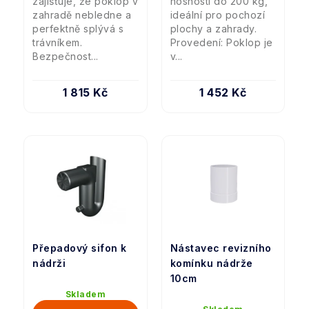
zajišťuje, že poklop v
nosností do 200 kg,
zahradě nebledne a
ideální pro pochozí
perfektně splývá s
plochy a zahrady.
trávníkem.
Provedení: Poklop je
Bezpečnost...
v...
1 815 Kč
1 452 Kč
Přepadový sifon k
Nástavec revizního
nádrži
komínku nádrže
10cm
Skladem