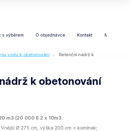
 s výběrem
O objednávce
Kontakt
Moje objed
vou vodu k obetonování
Retenční nádrž k
 nádrž k obetonování
20 m3 (20 000 l) 2 x 10m3
.
Vnější Ø 275 cm, výška 200 cm + komínek;