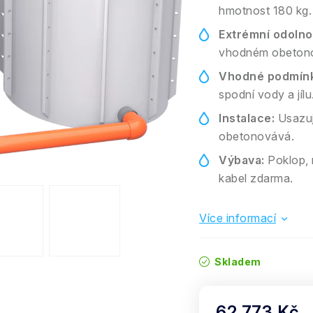
hmotnost 180 kg.
Extrémní odolno
vhodném obetonov
Vhodné podmínk
spodní vody a jílu
Instalace:
Usazuj
obetonovává.
Výbava:
Poklop, n
kabel zdarma.
Více informací
Skladem
62 773 Kč