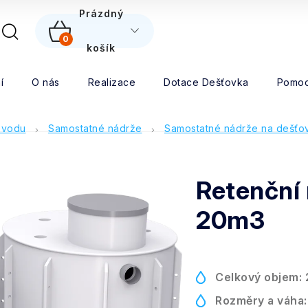
5
Prázdný
0
NÁKUPNÍ
košík
Hledat
KOŠÍK
í
O nás
Realizace
Dotace Dešťovka
Pomoc
 vodu
Samostatné nádrže
Samostatné nádrže na dešťo
Retenční
20m3
Celkový objem:
Rozměry a váha: