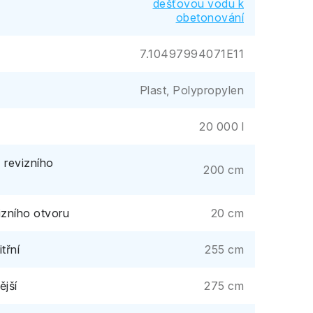
dešťovou vodu k
obetonování
7.10497994071E11
Plast, Polypropylen
20 000 l
 revizního
200 cm
izního otvoru
20 cm
třní
255 cm
ější
275 cm