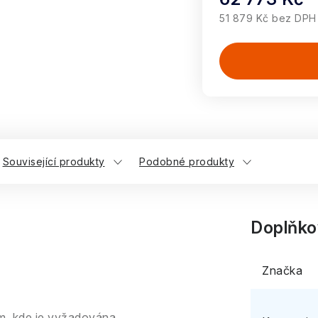
51 879 Kč bez DPH
Měrná cena:
Související produkty
Podobné produkty
Doplňko
Značka
am, kde je vyžadována