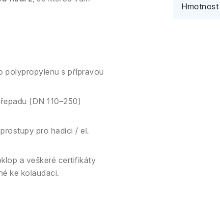
Hmotnost
o polypropylenu s přípravou
 přepadu (DN 110–250)
prostupy pro hadici / el.
lop a veškeré certifikáty
né ke kolaudaci.