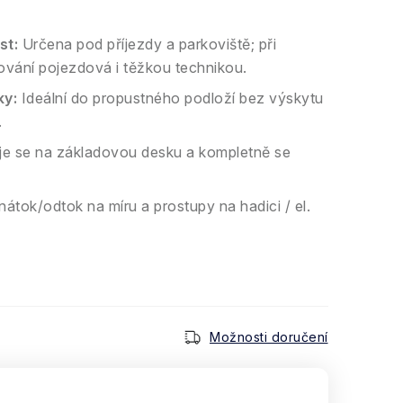
st:
Určena pod příjezdy a parkoviště; při
ání pojezdová i těžkou technikou.
y:
Ideální do propustného podloží bez výskytu
.
e se na základovou desku a kompletně se
átok/odtok na míru a prostupy na hadici / el.
Možnosti doručení