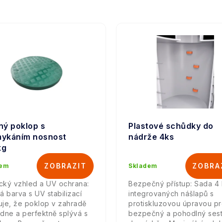
ný poklop s
Plastové schůdky do
ykáním nosnost
nádrže 4ks
kg
dem
Skladem
ický vzhled a UV ochrana:
Bezpečný přístup: Sada 4 
á barva s UV stabilizací
integrovaných nášlapů s
ťuje, že poklop v zahradě
protiskluzovou úpravou p
dne a perfektně splývá s
bezpečný a pohodlný ses