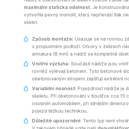
maximální statická odolnost
. Je konstruován
vytvořila pevný monolit, který nepřenáší tlak o
skelet.
Způsob montáže:
Usazuje se na rovnou z
v propustném podloží. Otvory v žebrech ná
armatura (8 mm) a nádrž se kompletně obeto
Vnitřní výztuha:
Součástí nádrže jsou vnitř
rovněž vylévají betonem. Tyto betonové sl
obetonovaným stropem zajišťují extrémní n
Variabilní nosnost:
Pojezdnost nádrže je d
skeletu. Při obetonování v tloušťce cca 15
osobním automobilem, při silnějším dimenzo
pojezd těžkou technikou.
Důležité upozornění:
Tento typ není vhodn
V takovém případě volte naši
dvouplášťov