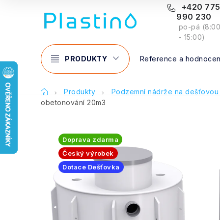
Přejít
+420 77
990 230
na
po-pá (8:0
obsah
- 15:00)
PRODUKTY
Reference a hodnocen
Domů
Produkty
Podzemní nádrže na dešťovou
obetonování 20m3
Doprava zdarma
Český výrobek
Dotace Dešťovka