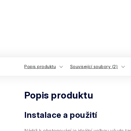
Popis produktu
Související soubory (2)
Popis produktu
Instalace a použití
Nádrž k obetonování je ideální volbou všude t