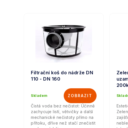
Filtrační koš do nádrže DN
Zele
110 - DN 160
uzam
200
Skladem
Skla
Čistá voda bez nečistot: Účinně
Estet
zachycuje listí, větvičky a další
Zelen
mechanické nečistoty přímo na
zajiš
přítoku, dříve než stačí znečistit
neble