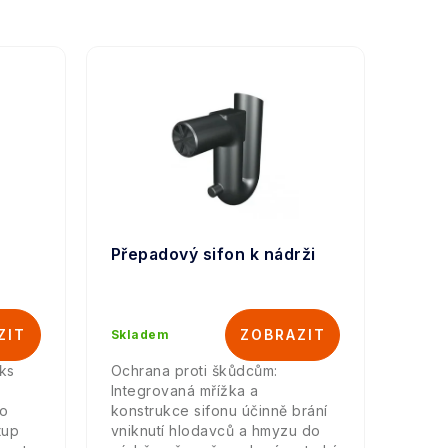
Přepadový sifon k nádrži
Skladem
ks
Ochrana proti škůdcům:
Integrovaná mřížka a
ro
konstrukce sifonu účinně brání
tup
vniknutí hlodavců a hmyzu do