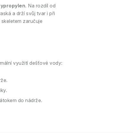
lypropylen
. Na rozdíl od
ká a drží svůj tvar i při
 skeletem zaručuje
imální využití dešťové vody:
rže.
iky.
 nátokem do nádrže.