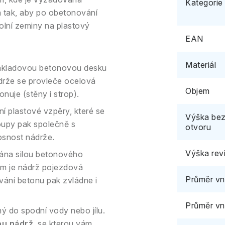
Kategorie
a tak, aby po obetonování
kolní zeminy na plastový
EAN
Materiál
ákladovou betonovou desku
drže se provleče ocelová
Objem
nuje (stěny i strop).
ní plastové vzpěry, které se
Výška bez
oupy pak společně s
otvoru
osnost nádrže.
Výška rev
ána silou betonového
 cm je nádrž pojezdová
Průměr vni
vání betonu pak zvládne i
Průměr vn
ý do spodní vody nebo jílu.
ou nádrž
, se kterou vám