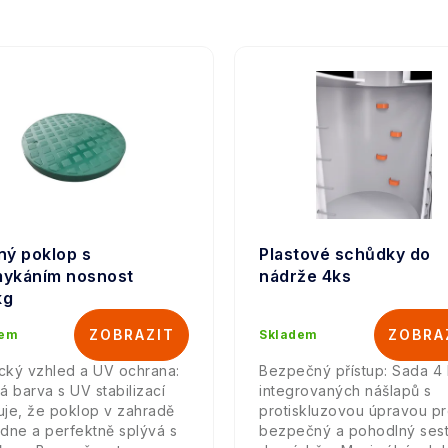
ný poklop s
Plastové schůdky do
ykáním nosnost
nádrže 4ks
kg
dem
Skladem
ický vzhled a UV ochrana:
Bezpečný přístup: Sada 4 
á barva s UV stabilizací
integrovaných nášlapů s
ťuje, že poklop v zahradě
protiskluzovou úpravou p
dne a perfektně splývá s
bezpečný a pohodlný ses