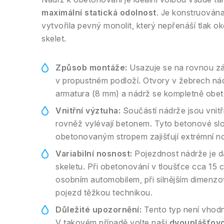
maximální statická odolnost
. Je konstruován
vytvořila pevný monolit, který nepřenáší tlak o
skelet.
Způsob montáže:
Usazuje se na rovnou z
v propustném podloží. Otvory v žebrech ná
armatura (8 mm) a nádrž se kompletně obeto
Vnitřní výztuha:
Součástí nádrže jsou vnitř
rovněž vylévají betonem. Tyto betonové sl
obetonovaným stropem zajišťují extrémní n
Variabilní nosnost:
Pojezdnost nádrže je d
skeletu. Při obetonování v tloušťce cca 15
osobním automobilem, při silnějším dimenzo
pojezd těžkou technikou.
Důležité upozornění:
Tento typ není vhodn
V takovém případě volte naši
dvouplášťov