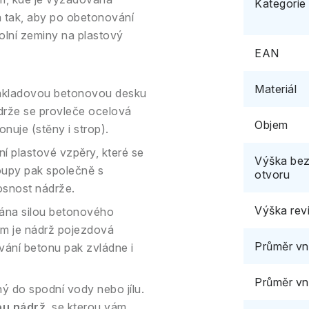
Kategorie
a tak, aby po obetonování
kolní zeminy na plastový
EAN
Materiál
ákladovou betonovou desku
drže se provleče ocelová
Objem
nuje (stěny i strop).
ní plastové vzpěry, které se
Výška bez
oupy pak společně s
otvoru
osnost nádrže.
Výška rev
ána silou betonového
 cm je nádrž pojezdová
Průměr vni
vání betonu pak zvládne i
Průměr vn
ý do spodní vody nebo jílu.
ou nádrž
, se kterou vám