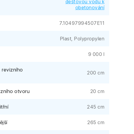
dešťovou vodu k
obetonování
7.10497994507E11
Plast, Polypropylen
9 000 l
 revizního
200 cm
izního otvoru
20 cm
třní
245 cm
ější
265 cm