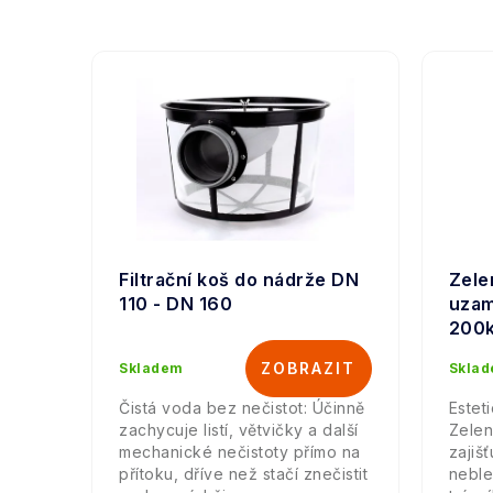
Filtrační koš do nádrže DN
Zele
110 - DN 160
uzam
200
Skladem
Skla
Čistá voda bez nečistot: Účinně
Estet
zachycuje listí, větvičky a další
Zelen
mechanické nečistoty přímo na
zajiš
přítoku, dříve než stačí znečistit
neble