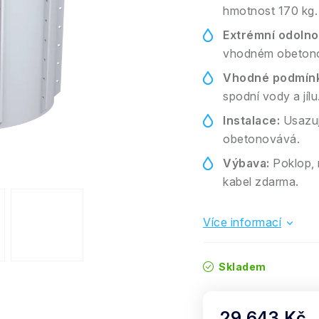
hmotnost 170 kg.
Extrémní odolno
vhodném obetonov
Vhodné podmínk
spodní vody a jílu
Instalace:
Usazuj
obetonovává.
Výbava:
Poklop, n
kabel zdarma.
Více informací
Skladem
29 643 Kč