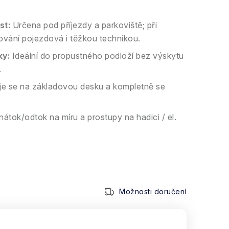
st:
Určena pod příjezdy a parkoviště; při
ání pojezdová i těžkou technikou.
y:
Ideální do propustného podloží bez výskytu
.
e se na základovou desku a kompletně se
átok/odtok na míru a prostupy na hadici / el.
Možnosti doručení