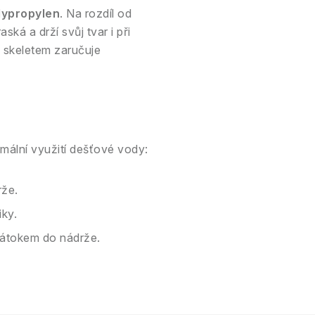
lypropylen
. Na rozdíl od
ká a drží svůj tvar i při
 skeletem zaručuje
imální využití dešťové vody:
rže.
iky.
 nátokem do nádrže.