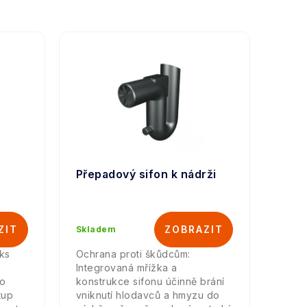
Přepadový sifon k nádrži
Skladem
ks
Ochrana proti škůdcům:
Integrovaná mřížka a
ro
konstrukce sifonu účinně brání
tup
vniknutí hlodavců a hmyzu do