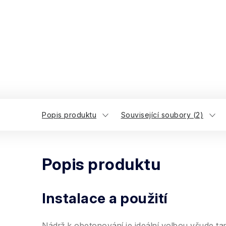
Popis produktu
Související soubory (2)
Popis produktu
Instalace a použití
Nádrž k obetonování je ideální volbou všude t