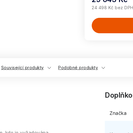
24 498 Kč bez DP
Měrná cena:
Související produkty
Podobné produkty
Doplňko
Značka
am, kde je vyžadována