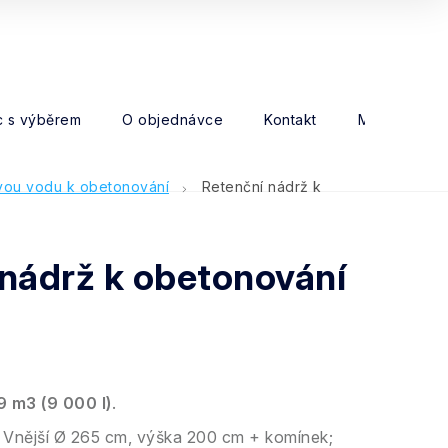
 s výběrem
O objednávce
Kontakt
Moje objed
vou vodu k obetonování
Retenční nádrž k
 nádrž k obetonování
9 m3 (9 000 l)
.
Vnější Ø 265 cm, výška 200 cm + komínek;