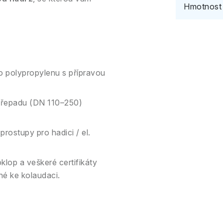
Hmotnost
o polypropylenu s přípravou
 přepadu (DN 110–250)
prostupy pro hadici / el.
lop a veškeré certifikáty
né ke kolaudaci.