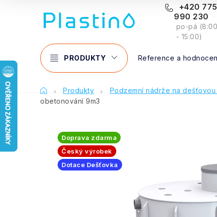
Přejít
+420 77
990 230
na
po-pá (8:0
obsah
- 15:00)
PRODUKTY
Reference a hodnocen
Domů
Produkty
Podzemní nádrže na dešťovou
obetonování 9m3
Doprava zdarma
Český výrobek
Dotace Dešťovka