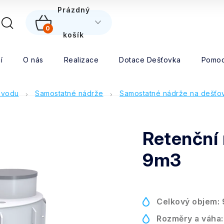
5
Prázdný
0
NÁKUPNÍ
košík
Hledat
KOŠÍK
í
O nás
Realizace
Dotace Dešťovka
Pomoc
 vodu
Samostatné nádrže
Samostatné nádrže na dešťo
Retenční
9m3
Celkový objem:
Rozměry a váha: