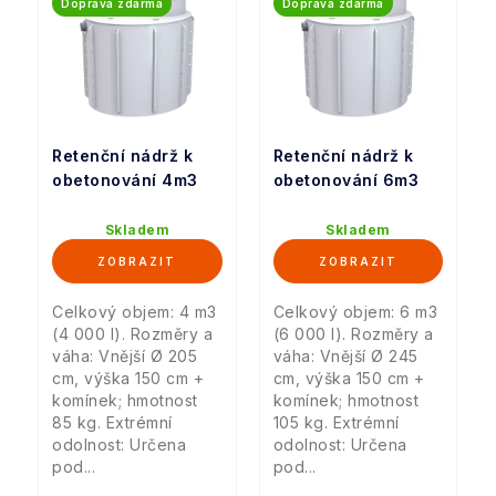
Doprava zdarma
Doprava zdarma
Retenční nádrž k
Retenční nádrž k
obetonování 4m3
obetonování 6m3
Skladem
Skladem
Celkový objem: 4 m3
Celkový objem: 6 m3
(4 000 l). Rozměry a
(6 000 l). Rozměry a
váha: Vnější Ø 205
váha: Vnější Ø 245
cm, výška 150 cm +
cm, výška 150 cm +
komínek; hmotnost
komínek; hmotnost
85 kg. Extrémní
105 kg. Extrémní
odolnost: Určena
odolnost: Určena
pod...
pod...