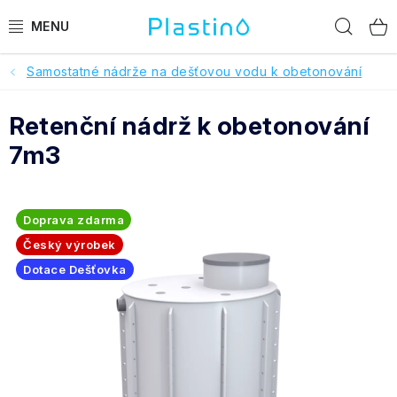
Přejít
Hled
na
obsah
Samostatné nádrže na dešťovou vodu k obetonování
PRODUKTY
Retenční nádrž k obetonování
Reference a hodnocení
7m3
O nás
Realizace
Doprava zdarma
Český výrobek
Dotace Dešťovka
Dotace Dešťovka
Pomoc s výběrem
O objednávce