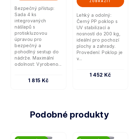
Bezpečný přístup:
Sada 4 ks
Lehký a odolný:
integrovaných
Černý PP poklop s
nášlapů s
UV stabilizací a
protiskluzovou
nosností do 200 kg,
úpravou pro
ideální pro pochozí
bezpečný a
plochy a zahrady.
pohodlný sestup do
Provedení: Poklop je
nádrže. Maximální
v...
odolnost: Vyrobeno...
1 452 Kč
1 815 Kč
Podobné produkty