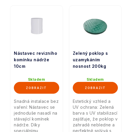
Nástavec revizního
Zelený poklop s
komínku nádrže
uzamykáním
10cm
nosnost 200kg
Skladem
Skladem
Snadná instalace bez
Estetický vzhled a
vaření: Nástavec se
UV ochrana: Zelená
jednoduše nasadí na
barva s UV stabilizací
stávající komínek
zajišťuje, že poklop v
nádrže. Díky
zahradě nebledne a
speciálnímu
perfektně splývá s