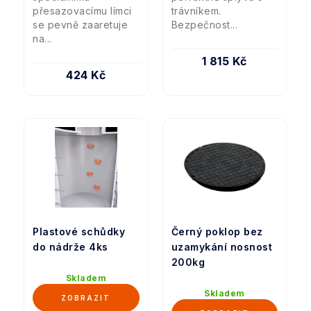
přesazovacímu límci
trávníkem.
se pevně zaaretuje
Bezpečnost...
na...
1 815 Kč
424 Kč
Plastové schůdky
Černý poklop bez
do nádrže 4ks
uzamykání nosnost
200kg
Skladem
Skladem