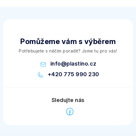
Pomůžeme vám s výběrem
Potřebujete s něčím poradit? Jsme tu pro vás!
info
@
plastino.cz
+420 775 990 230
Z