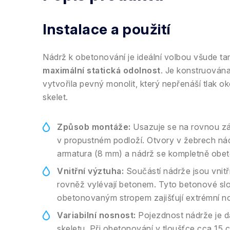
Instalace a použití
Nádrž k obetonování je ideální volbou všude t
maximální statická odolnost
. Je konstruován
vytvořila pevný monolit, který nepřenáší tlak o
skelet.
Způsob montáže:
Usazuje se na rovnou z
v propustném podloží. Otvory v žebrech ná
armatura (8 mm) a nádrž se kompletně obeto
Vnitřní výztuha:
Součástí nádrže jsou vnitř
rovněž vylévají betonem. Tyto betonové sl
obetonovaným stropem zajišťují extrémní n
Variabilní nosnost:
Pojezdnost nádrže je d
skeletu. Při obetonování v tloušťce cca 15