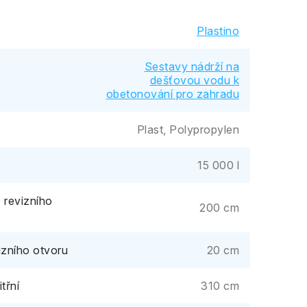
Plastino
Sestavy nádrží na
dešťovou vodu k
obetonování pro zahradu
Plast, Polypropylen
15 000 l
 revizního
200 cm
izního otvoru
20 cm
třní
310 cm