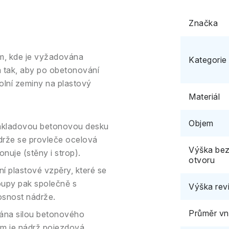
Značka
am, kde je vyžadována
Kategorie
a tak, aby po obetonování
kolní zeminy na plastový
Materiál
Objem
ákladovou betonovou desku
drže se provleče ocelová
Výška bez
nuje (stěny i strop).
otvoru
ní plastové vzpěry, které se
oupy pak společně s
Výška rev
osnost nádrže.
Průměr vni
ána silou betonového
 cm je nádrž pojezdová