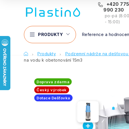
Přejít
+420 77
990 230
na
po-pá (8:0
obsah
- 15:00)
PRODUKTY
Reference a hodnocen
Domů
Produkty
Podzemní nádrže na dešťovou
na vodu k obetonování 15m3
Doprava zdarma
Český výrobek
Dotace Dešťovka