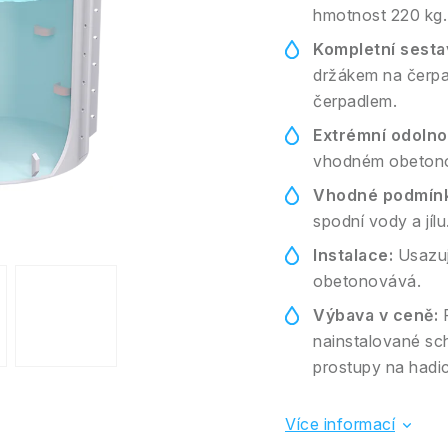
hmotnost 220 kg.
Kompletní sesta
držákem na čerpa
čerpadlem.
Extrémní odolno
vhodném obetonov
Vhodné podmínk
spodní vody a jílu
Instalace:
Usazuj
obetonovává.
Výbava v ceně:
F
nainstalované sch
prostupy na hadici
Více informací