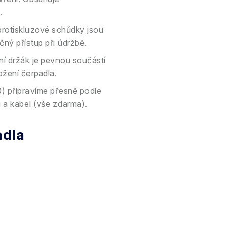
.
rotiskluzové schůdky jsou
ný přístup při údržbě.
ní držák je pevnou součástí
ožení čerpadla.
) připravíme přesně podle
i a kabel (vše zdarma).
adla