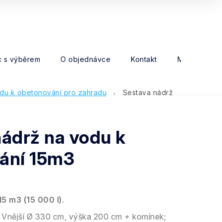
 s výběrem
O objednávce
Kontakt
Moje objed
odu k obetonování pro zahradu
Sestava nádrž
ádrž na vodu k
ání 15m3
15 m3 (15 000 l)
.
Vnější Ø 330 cm, výška 200 cm + komínek;