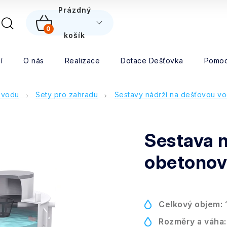
5
Prázdný
0
NÁKUPNÍ
košík
Hledat
KOŠÍK
í
O nás
Realizace
Dotace Dešťovka
Pomoc
 vodu
Sety pro zahradu
Sestavy nádrží na dešťovou v
Sestava n
obetonov
Celkový objem:
Rozměry a váha: