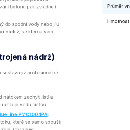
Průměr vn
vání betonu pak zvládne i
Hmotnost
ý do spodní vody nebo jílu.
ou nádrž
, se kterou vám
rojená nádrž)
 sestavu již profesionálně
nátokem zachytí listí a
a udržuje vodu čistou.
lue line PMC1004PA
:
ůtoku, které se samo spouští
avření. Obsahuje