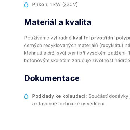
Příkon:
1 kW (230V)
Materiál a kvalita
Používáme výhradně
kvalitní prvotřídní poly
černých recyklovaných materiálů (recyklátu) náš
křehnutí a drží svůj tvar i při vysokém zatížení.
betonovým skeletem zaručuje životnost nádrže p
Dokumentace
Podklady ke kolaudaci:
Součástí dodávky j
a stavebně technické osvědčení.