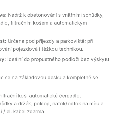
va:
Nádrž k obetonování s vnitřními schůdky,
dlo, filtračním košem a automatickým
st:
Určena pod příjezdy a parkoviště; při
ání pojezdová i těžkou technikou.
y:
Ideální do propustného podloží bez výskytu
.
e se na základovou desku a kompletně se
iltrační koš, automatické čerpadlo,
ůdky a držák, poklop, nátok/odtok na míru a
 / el. kabel zdarma.