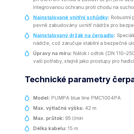
integrovanou ochranu proti chodu na sucho
Nainstalované vnitřní schůdky
:
Robustní p
pevně zabudovány uvnitř nádrže pro bezpeč
Nainstalovaný držák na čerpadlo
:
Speciál
nádrže, což zaručuje stabilní a bezpečné ul
Úpravy na míru:
Nátok i odtok (DN 110–250
vaší potřeby, stejně jako prostupy pro hadic
Technické parametry čerp
Model:
PUMPA blue line PMC1004PA
Max. výtlačná výška:
42 m
Max. průtok:
95 l/min
Délka kabelu:
15 m