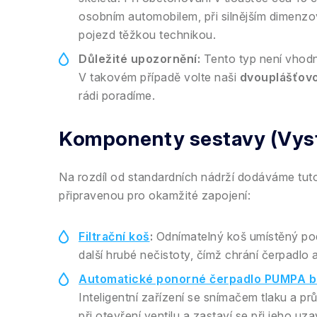
osobním automobilem, při silnějším dimenzo
pojezd těžkou technikou.
Důležité upozornění:
Tento typ není vhodn
V takovém případě volte naši
dvouplášťov
rádi poradíme.
Komponenty sestavy (Vyst
Na rozdíl od standardních nádrží dodáváme tuto
připravenou pro okamžité zapojení:
Filtrační koš
:
Odnímatelný koš umístěný pod 
další hrubé nečistoty, čímž chrání čerpadlo 
Automatické ponorné čerpadlo PUMPA b
Inteligentní zařízení se snímačem tlaku a pr
při otevření ventilu a zastaví se při jeho uz