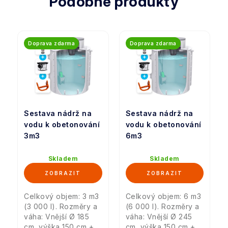
Podobné produkty
Doprava zdarma
Doprava zdarma
Sestava nádrž na
Sestava nádrž na
vodu k obetonování
vodu k obetonování
3m3
6m3
Skladem
Skladem
Celkový objem: 3 m3
Celkový objem: 6 m3
(3 000 l). Rozměry a
(6 000 l). Rozměry a
váha: Vnější Ø 185
váha: Vnější Ø 245
cm, výška 150 cm +
cm, výška 150 cm +