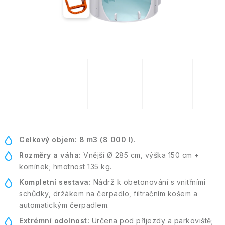
Kontakt
Moje objednávka
Celkový objem:
8 m3 (8 000 l)
.
Rozměry a váha:
Vnější Ø 285 cm, výška 150 cm +
komínek; hmotnost 135 kg.
Kompletní sestava:
Nádrž k obetonování s vnitřními
schůdky, držákem na čerpadlo, filtračním košem a
automatickým čerpadlem.
Extrémní odolnost:
Určena pod příjezdy a parkoviště;