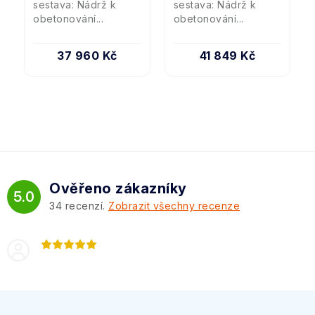
sestava: Nádrž k
sestava: Nádrž k
obetonování...
obetonování...
37 960 Kč
41 849 Kč
Ověřeno zákazníky
5.0
34
recenzí.
Zobrazit všechny recenze