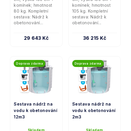
komínek; hmotnost
komínek; hmotnost
80 kg. Kompletní
105 kg. Kompletní
sestava: Nádrž k
sestava: Nádrž k
obetonování...
obetonování...
29 643 Kč
36 215 Kč
Doprava zdarma
Doprava zdarma
Sestava nádrž na
Sestava nádrž na
vodu k obetonování
vodu k obetonování
12m3
2m3
Skladem
Skladem