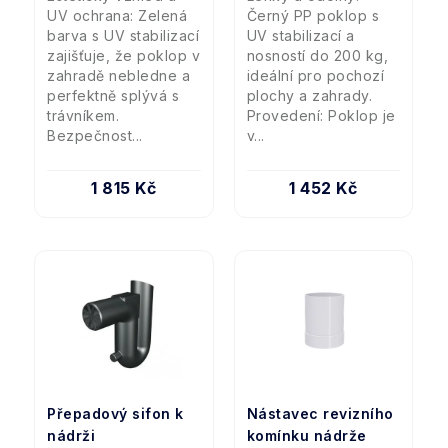
UV ochrana: Zelená
Černý PP poklop s
barva s UV stabilizací
UV stabilizací a
zajišťuje, že poklop v
nosností do 200 kg,
zahradě nebledne a
ideální pro pochozí
perfektně splývá s
plochy a zahrady.
trávníkem.
Provedení: Poklop je
Bezpečnost...
v...
1 815 Kč
1 452 Kč
Přepadový sifon k
Nástavec revizního
nádrži
komínku nádrže