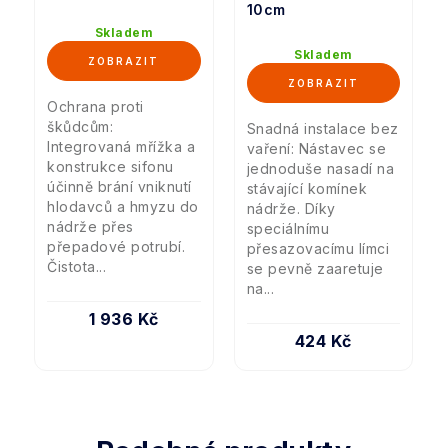
10cm
Skladem
Skladem
Ochrana proti
škůdcům:
Snadná instalace bez
Integrovaná mřížka a
vaření: Nástavec se
konstrukce sifonu
jednoduše nasadí na
účinně brání vniknutí
stávající komínek
hlodavců a hmyzu do
nádrže. Díky
nádrže přes
speciálnímu
přepadové potrubí.
přesazovacímu límci
Čistota...
se pevně zaaretuje
na...
1 936 Kč
424 Kč