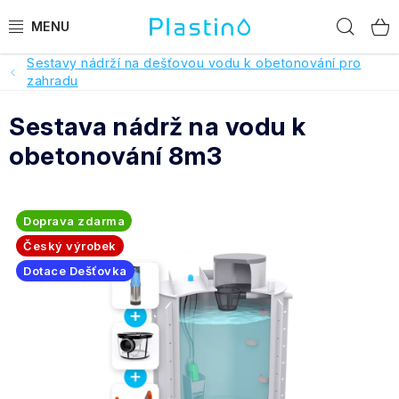
Přejít
Hled
na
obsah
Sestavy nádrží na dešťovou vodu k obetonování pro
PRODUKTY
zahradu
Sestava nádrž na vodu k
Reference a hodnocení
obetonování 8m3
O nás
Realizace
Doprava zdarma
Český výrobek
Dotace Dešťovka
Dotace Dešťovka
Pomoc s výběrem
O objednávce