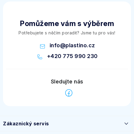
Pomůžeme vám s výběrem
Potřebujete s něčím poradit? Jsme tu pro vás!
info
@
plastino.cz
+420 775 990 230
Z
á
Zákaznický servis
p