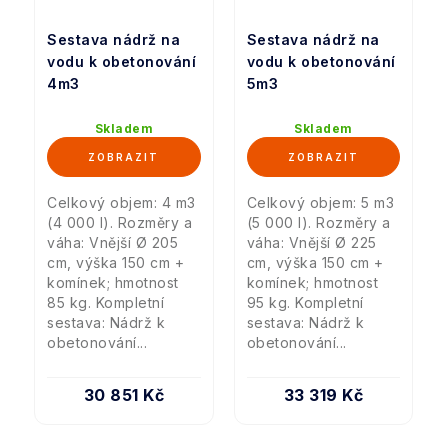
Sestava nádrž na
Sestava nádrž na
vodu k obetonování
vodu k obetonování
4m3
5m3
Skladem
Skladem
Celkový objem: 4 m3
Celkový objem: 5 m3
(4 000 l). Rozměry a
(5 000 l). Rozměry a
váha: Vnější Ø 205
váha: Vnější Ø 225
cm, výška 150 cm +
cm, výška 150 cm +
komínek; hmotnost
komínek; hmotnost
85 kg. Kompletní
95 kg. Kompletní
sestava: Nádrž k
sestava: Nádrž k
obetonování...
obetonování...
30 851 Kč
33 319 Kč