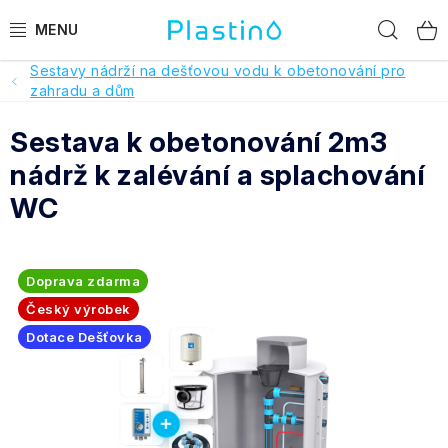
Přejít
Hled
na
obsah
Sestavy nádrží na dešťovou vodu k obetonování pro
PRODUKTY
zahradu a dům
Sestava k obetonování 2m3
Reference a hodnocení
nádrž k zalévání a splachování
O nás
WC
Realizace
Doprava zdarma
Dotace Dešťovka
Český výrobek
Dotace Dešťovka
Pomoc s výběrem
O objednávce