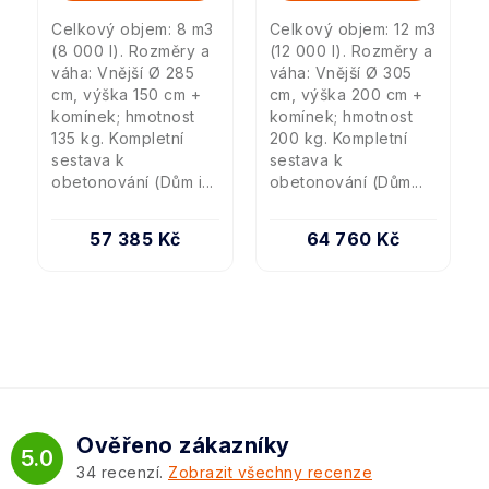
Celkový objem: 8 m3
Celkový objem: 12 m3
(8 000 l). Rozměry a
(12 000 l). Rozměry a
váha: Vnější Ø 285
váha: Vnější Ø 305
cm, výška 150 cm +
cm, výška 200 cm +
komínek; hmotnost
komínek; hmotnost
135 kg. Kompletní
200 kg. Kompletní
sestava k
sestava k
obetonování (Dům i...
obetonování (Dům...
57 385 Kč
64 760 Kč
Ověřeno zákazníky
5.0
34
recenzí.
Zobrazit všechny recenze