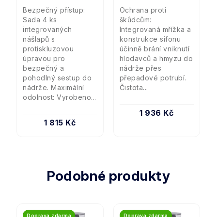
Bezpečný přístup:
Ochrana proti
Sada 4 ks
škůdcům:
integrovaných
Integrovaná mřížka a
nášlapů s
konstrukce sifonu
protiskluzovou
účinně brání vniknutí
úpravou pro
hlodavců a hmyzu do
bezpečný a
nádrže přes
pohodlný sestup do
přepadové potrubí.
nádrže. Maximální
Čistota...
odolnost: Vyrobeno...
1 936 Kč
1 815 Kč
Podobné produkty
Doprava zdarma
Doprava zdarma