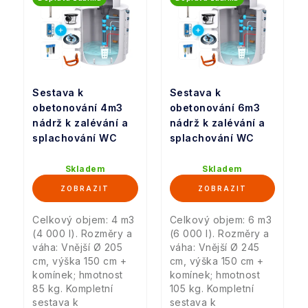
Sestava k
Sestava k
obetonování 4m3
obetonování 6m3
nádrž k zalévání a
nádrž k zalévání a
splachování WC
splachování WC
Skladem
Skladem
Celkový objem: 4 m3
Celkový objem: 6 m3
(4 000 l). Rozměry a
(6 000 l). Rozměry a
váha: Vnější Ø 205
váha: Vnější Ø 245
cm, výška 150 cm +
cm, výška 150 cm +
komínek; hmotnost
komínek; hmotnost
85 kg. Kompletní
105 kg. Kompletní
sestava k
sestava k