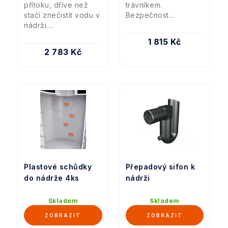
přítoku, dříve než
trávníkem.
stačí znečistit vodu v
Bezpečnost...
nádrži....
1 815 Kč
2 783 Kč
Plastové schůdky
Přepadový sifon k
do nádrže 4ks
nádrži
Skladem
Skladem