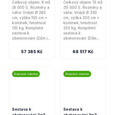
Celkový objem: 8 m3
Celkový objem: 15 m3
(8 000 l). Rozměry a
(15 000 l). Rozměry a
váha: Vnější Ø 285
váha: Vnější Ø 330
cm, výška 150 cm +
cm, výška 200 cm +
komínek; hmotnost
komínek; hmotnost
135 kg. Kompletní
220 kg. Kompletní
sestava k
sestava k
obetonování (Dům i...
obetonování (Dům...
57 385 Kč
68 517 Kč
Doprava zdarma
Doprava zdarma
Sestava k
Sestava k
obetonování 2m3
obetonování 3m3