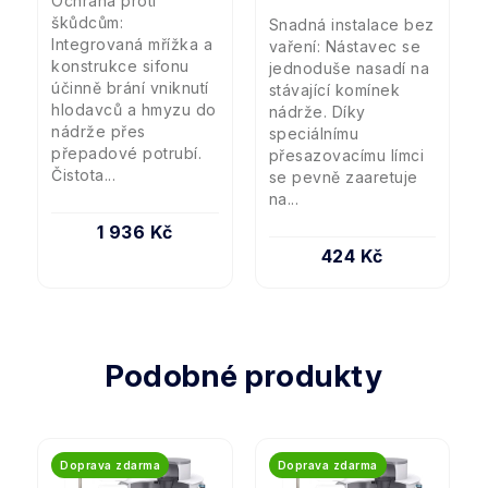
Ochrana proti
škůdcům:
Snadná instalace bez
Integrovaná mřížka a
vaření: Nástavec se
konstrukce sifonu
jednoduše nasadí na
účinně brání vniknutí
stávající komínek
hlodavců a hmyzu do
nádrže. Díky
nádrže přes
speciálnímu
přepadové potrubí.
přesazovacímu límci
Čistota...
se pevně zaaretuje
na...
1 936 Kč
424 Kč
Podobné produkty
Doprava zdarma
Doprava zdarma