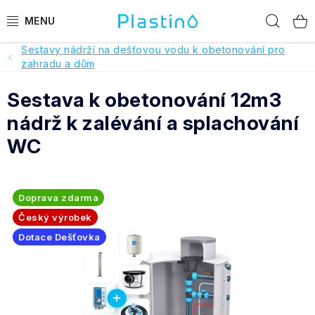
Přejít
Hled
na
obsah
Sestavy nádrží na dešťovou vodu k obetonování pro
PRODUKTY
zahradu a dům
Sestava k obetonování 12m3
Reference a hodnocení
nádrž k zalévání a splachování
O nás
WC
Realizace
Doprava zdarma
Dotace Dešťovka
Český výrobek
Dotace Dešťovka
Pomoc s výběrem
O objednávce