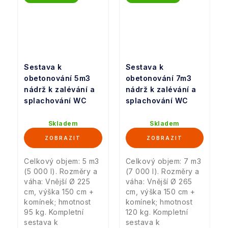
Sestava k
Sestava k
obetonování 5m3
obetonování 7m3
nádrž k zalévání a
nádrž k zalévání a
splachování WC
splachování WC
Skladem
Skladem
Celkový objem: 5 m3
Celkový objem: 7 m3
(5 000 l). Rozměry a
(7 000 l). Rozměry a
váha: Vnější Ø 225
váha: Vnější Ø 265
cm, výška 150 cm +
cm, výška 150 cm +
komínek; hmotnost
komínek; hmotnost
95 kg. Kompletní
120 kg. Kompletní
sestava k
sestava k