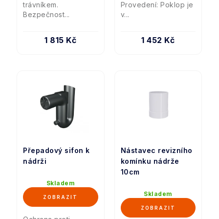
trávníkem.
Provedení: Poklop je
Bezpečnost...
v...
1 815 Kč
1 452 Kč
Přepadový sifon k
Nástavec revizního
nádrži
komínku nádrže
10cm
Skladem
Skladem