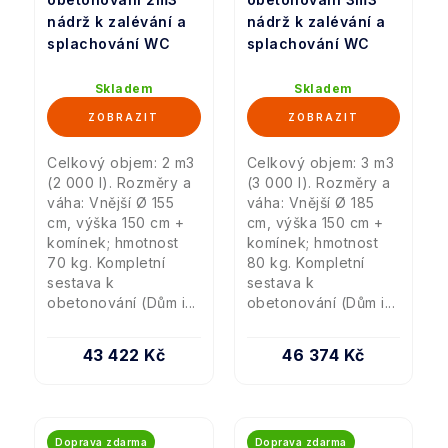
nádrž k zalévání a
nádrž k zalévání a
splachování WC
splachování WC
Skladem
Skladem
Celkový objem: 2 m3
Celkový objem: 3 m3
(2 000 l). Rozměry a
(3 000 l). Rozměry a
váha: Vnější Ø 155
váha: Vnější Ø 185
cm, výška 150 cm +
cm, výška 150 cm +
komínek; hmotnost
komínek; hmotnost
70 kg. Kompletní
80 kg. Kompletní
sestava k
sestava k
obetonování (Dům i...
obetonování (Dům i...
43 422 Kč
46 374 Kč
Doprava zdarma
Doprava zdarma