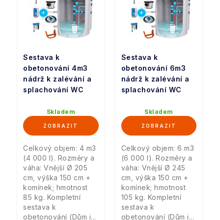
Sestava k
Sestava k
obetonování 4m3
obetonování 6m3
nádrž k zalévání a
nádrž k zalévání a
splachování WC
splachování WC
Skladem
Skladem
Celkový objem: 4 m3
Celkový objem: 6 m3
(4 000 l). Rozměry a
(6 000 l). Rozměry a
váha: Vnější Ø 205
váha: Vnější Ø 245
cm, výška 150 cm +
cm, výška 150 cm +
komínek; hmotnost
komínek; hmotnost
85 kg. Kompletní
105 kg. Kompletní
sestava k
sestava k
obetonování (Dům i...
obetonování (Dům i...