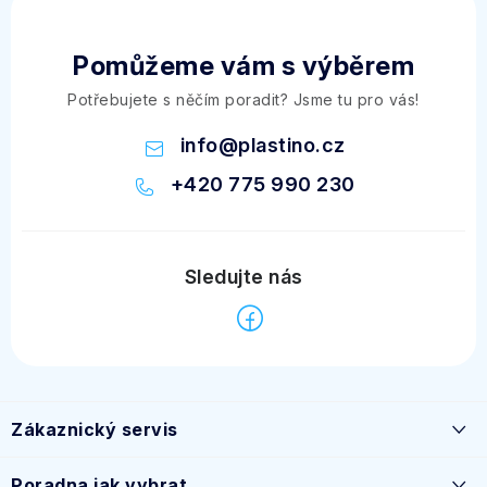
Pomůžeme vám s výběrem
Potřebujete s něčím poradit? Jsme tu pro vás!
info
@
plastino.cz
+420 775 990 230
Z
á
Zákaznický servis
p
a
Časté dotazy
Poradna jak vybrat