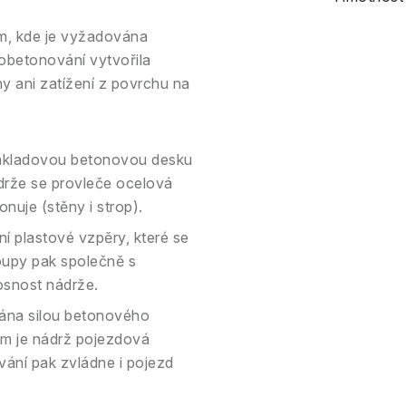
am, kde je vyžadována
 obetonování vytvořila
ny ani zatížení z povrchu na
ákladovou betonovou desku
drže se provleče ocelová
nuje (stěny i strop).
ní plastové vzpěry, které se
oupy pak společně s
osnost nádrže.
ána silou betonového
 cm je nádrž pojezdová
vání pak zvládne i pojezd