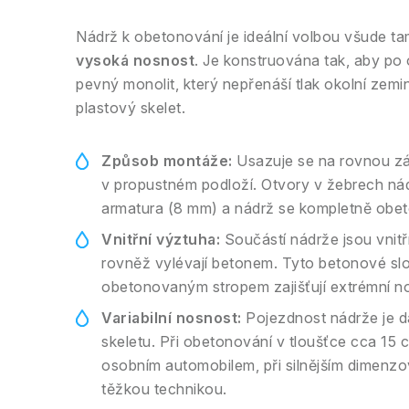
Nádrž k obetonování je ideální volbou všude t
vysoká nosnost
. Je konstruována tak, aby po
pevný monolit, který nepřenáší tlak okolní zemi
plastový skelet.
Způsob montáže:
Usazuje se na rovnou z
v propustném podloží. Otvory v žebrech ná
armatura (8 mm) a nádrž se kompletně obeto
Vnitřní výztuha:
Součástí nádrže jsou vnitř
rovněž vylévají betonem. Tyto betonové sl
obetonovaným stropem zajišťují extrémní n
Variabilní nosnost:
Pojezdnost nádrže je d
skeletu. Při obetonování v tloušťce cca 15
osobním automobilem, při silnějším dimenzo
těžkou technikou.