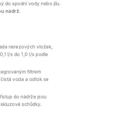
ý do spodní vody nebo jílu.
ou nádrž
.
ada nerezových vložek,
,1 l/s do 1,0 l/s podle
tegrovaným filtrem
 čistá voda a odtok se
ístup do nádrže jsou
iskluzové schůdky.