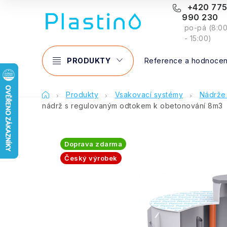
Přejít
+420 77
990 230
na
po-pá (8:0
obsah
- 15:00)
PRODUKTY
Reference a hodnocen
Domů
Produkty
Vsakovací systémy
Nádrže
nádrž s regulovaným odtokem k obetonování 8m3
Doprava zdarma
Český výrobek