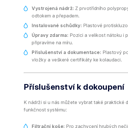
Vystrojená nádrž:
Z prvotřídního polyprop
odtokem a přepadem.
Instalované schůdky:
Plastové protiskluzo
Úpravy zdarma:
Pozici a velikost nátoku i
připravíme na míru.
Příslušenství a dokumentace:
Plastový po
vložky a veškeré certifikáty ke kolaudaci.
Příslušenství k dokoupení
K nádrži si u nás můžete vybrat také praktické 
funkčnost systému:
Filtrační koše:
Pro zachycení hrubých nečist