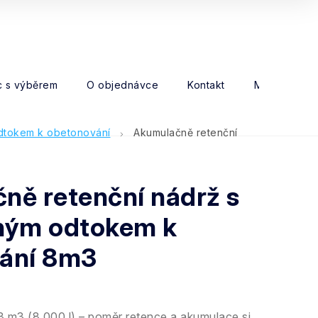
 s výběrem
O objednávce
Kontakt
Moje objed
dtokem k obetonování
Akumulačně retenční
ně retenční nádrž s
ným odtokem k
ání 8m3
 m3 (8 000 l) – poměr retence a akumulace si