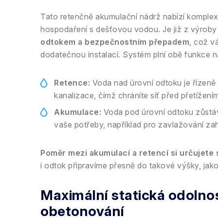
Tato retenčně akumulační nádrž nabízí komplexn
hospodaření s dešťovou vodou. Je již z výrob
odtokem a bezpečnostním přepadem
, což v
dodatečnou instalací. Systém plní obě funkce 
Retence:
Voda nad úrovní odtoku je řízen
kanalizace, čímž chráníte síť před přetížením
Akumulace:
Voda pod úrovní odtoku zůstává
vaše potřeby, například pro zavlažování za
Poměr mezi akumulací a retencí si určujete 
i odtok připravíme přesně do takové výšky, jak
Maximální statická odolno
obetonování