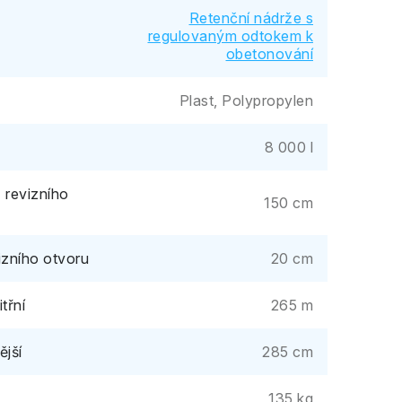
Retenční nádrže s
regulovaným odtokem k
obetonování
Plast, Polypropylen
8 000 l
 revizního
150 cm
izního otvoru
20 cm
třní
265 m
ější
285 cm
135 kg