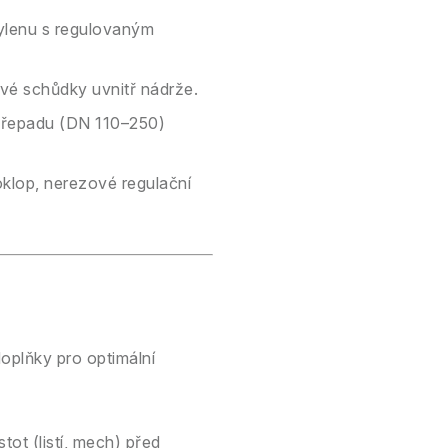
ylenu s regulovaným
vé schůdky uvnitř nádrže.
 přepadu (DN 110–250)
klop, nerezové regulační
doplňky pro optimální
ot (listí, mech) před