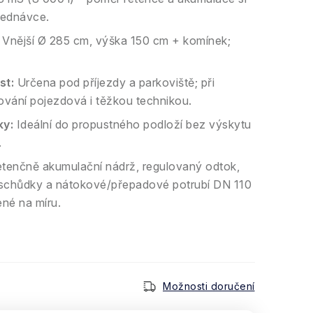
bjednávce.
Vnější Ø 285 cm, výška 150 cm + komínek;
st:
Určena pod příjezdy a parkoviště; při
ání pojezdová i těžkou technikou.
y:
Ideální do propustného podloží bez výskytu
.
tenčně akumulační nádrž, regulovaný odtok,
 schůdky a nátokové/přepadové potrubí DN 110
né na míru.
Možnosti doručení