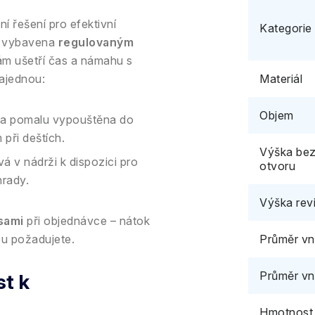
í řešení pro efektivní
Kategorie
y vybavena
regulovaným
ám ušetří čas a námahu s
najednou:
Materiál
Objem
ě a pomalu vypouštěna do
 při deštích.
Výška bez
 v nádrži k dispozici pro
otvoru
hrady.
Výška rev
sami
při objednávce – nátok
ou požadujete.
Průměr vni
Průměr vn
st k
Hmotnost