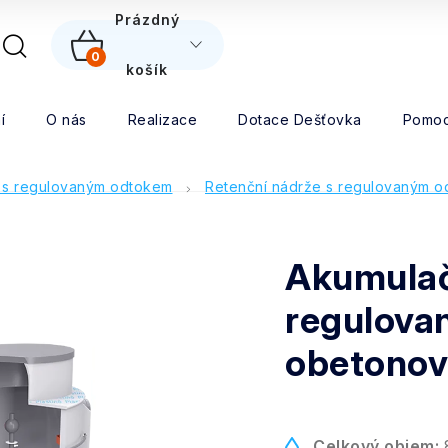
5
Prázdný
0
NÁKUPNÍ
košík
Hledat
KOŠÍK
í
O nás
Realizace
Dotace Dešťovka
Pomoc
 s regulovaným odtokem
Retenční nádrže s regulovaným o
Akumulač
regulova
obetonov
Celkový objem:
8