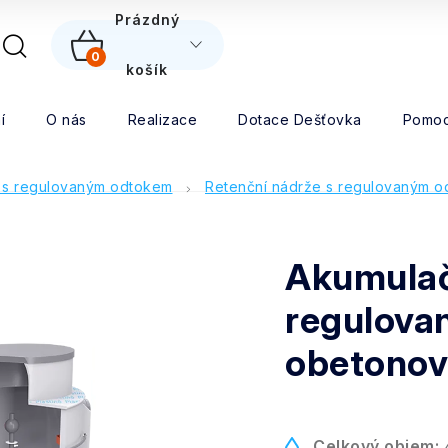
5
Prázdný
0
NÁKUPNÍ
košík
Hledat
KOŠÍK
í
O nás
Realizace
Dotace Dešťovka
Pomoc
 s regulovaným odtokem
Retenční nádrže s regulovaným o
Akumulač
regulova
obetonov
Celkový objem:
4