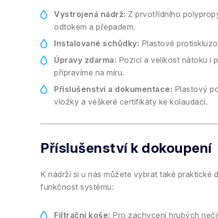
Vystrojená nádrž:
Z prvotřídního polyprop
odtokem a přepadem.
Instalované schůdky:
Plastové protiskluzo
Úpravy zdarma:
Pozici a velikost nátoku i
připravíme na míru.
Příslušenství a dokumentace:
Plastový po
vložky a veškeré certifikáty ke kolaudaci.
Příslušenství k dokoupení
K nádrži si u nás můžete vybrat také praktické 
funkčnost systému:
Filtrační koše:
Pro zachycení hrubých nečist