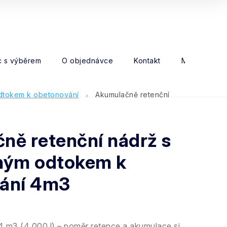
 s výběrem
O objednávce
Kontakt
Moje objed
dtokem k obetonování
Akumulačně retenční
ně retenční nádrž s
ným odtokem k
ání 4m3
 m3 (4 000 l) – poměr retence a akumulace si