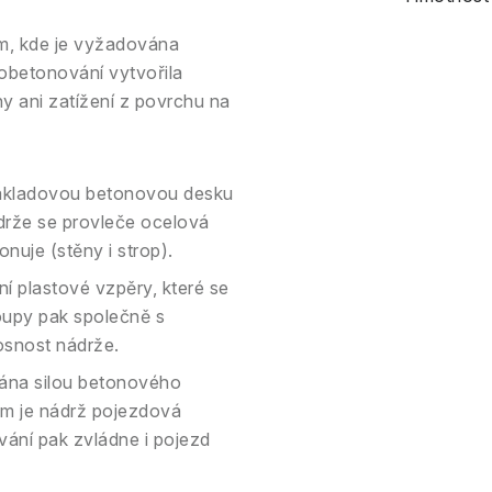
am, kde je vyžadována
 obetonování vytvořila
ny ani zatížení z povrchu na
ákladovou betonovou desku
drže se provleče ocelová
nuje (stěny i strop).
ní plastové vzpěry, které se
oupy pak společně s
osnost nádrže.
ána silou betonového
 cm je nádrž pojezdová
vání pak zvládne i pojezd