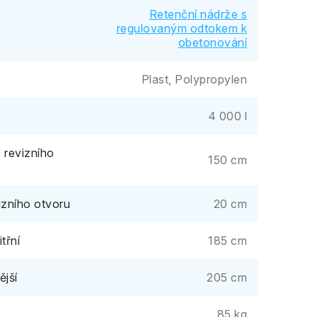
Retenční nádrže s
regulovaným odtokem k
obetonování
Plast, Polypropylen
4 000 l
 revizního
150 cm
izního otvoru
20 cm
třní
185 cm
ější
205 cm
85 kg