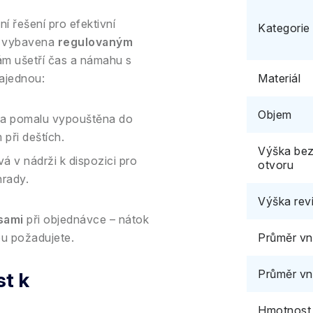
í řešení pro efektivní
Kategorie
y vybavena
regulovaným
ám ušetří čas a námahu s
najednou:
Materiál
Objem
ě a pomalu vypouštěna do
 při deštích.
Výška bez
 v nádrži k dispozici pro
otvoru
hrady.
Výška rev
sami
při objednávce – nátok
ou požadujete.
Průměr vni
Průměr vn
st k
Hmotnost