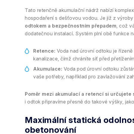
Tato retenčně akumulační nádrž nabízí komplexn
hospodaření s dešťovou vodou. Je již z výrob
odtokem a bezpečnostním přepadem
, což v
dodatečnou instalací. Systém plní obě funkce 
Retence:
Voda nad úrovní odtoku je řízen
kanalizace, čímž chráníte síť před přetížením
Akumulace:
Voda pod úrovní odtoku zůstává
vaše potřeby, například pro zavlažování za
Poměr mezi akumulací a retencí si určujete 
i odtok připravíme přesně do takové výšky, jak
Maximální statická odolno
obetonování