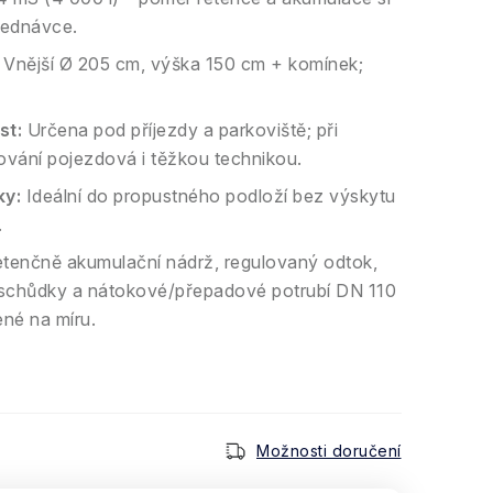
bjednávce.
Vnější Ø 205 cm, výška 150 cm + komínek;
st:
Určena pod příjezdy a parkoviště; při
ání pojezdová i těžkou technikou.
y:
Ideální do propustného podloží bez výskytu
.
tenčně akumulační nádrž, regulovaný odtok,
 schůdky a nátokové/přepadové potrubí DN 110
né na míru.
Možnosti doručení