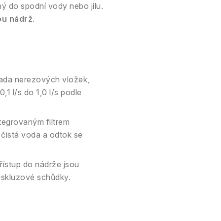
ý do spodní vody nebo jílu.
ou nádrž
.
ada nerezových vložek,
,1 l/s do 1,0 l/s podle
tegrovaným filtrem
 čistá voda a odtok se
ístup do nádrže jsou
iskluzové schůdky.