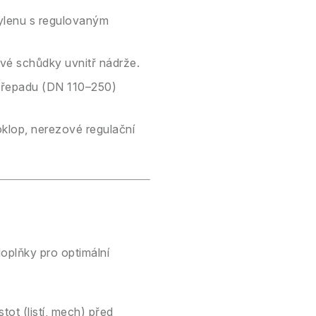
ylenu s regulovaným
vé schůdky uvnitř nádrže.
 přepadu (DN 110–250)
klop, nerezové regulační
doplňky pro optimální
ot (listí, mech) před