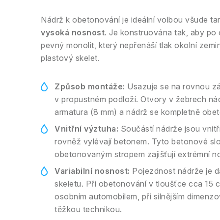
Nádrž k obetonování je ideální volbou všude t
vysoká nosnost
. Je konstruována tak, aby po
pevný monolit, který nepřenáší tlak okolní zemi
plastový skelet.
Způsob montáže:
Usazuje se na rovnou z
v propustném podloží. Otvory v žebrech ná
armatura (8 mm) a nádrž se kompletně obeto
Vnitřní výztuha:
Součástí nádrže jsou vnitř
rovněž vylévají betonem. Tyto betonové sl
obetonovaným stropem zajišťují extrémní n
Variabilní nosnost:
Pojezdnost nádrže je d
skeletu. Při obetonování v tloušťce cca 15
osobním automobilem, při silnějším dimenzo
těžkou technikou.