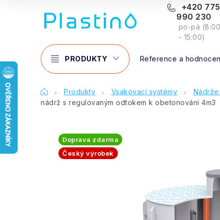
Přejít
+420 77
990 230
na
po-pá (8:0
obsah
- 15:00)
PRODUKTY
Reference a hodnocen
Domů
Produkty
Vsakovací systémy
Nádrže
nádrž s regulovaným odtokem k obetonování 4m3
Doprava zdarma
Český výrobek