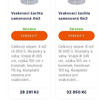
Vsakovací šachta
Vsakovací šachta
samonosná 4m3
samonosná 6m3
Skladem
Skladem
Celkový objem: 4 m3
Celkový objem: 6 m3
(4 000 l). Rozměry a
(6 000 l). Rozměry a
váha: Vnější Ø 205
váha: Vnější Ø 245
cm, výška 150 cm +
cm, výška 150 cm +
komínek; hmotnost
komínek; hmotnost
115 kg. Kompletní
150 kg. Kompletní
sestava pro
sestava pro
vsakování:...
vsakování:...
28 291 Kč
32 850 Kč