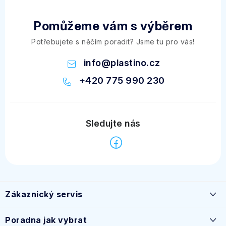
Pomůžeme vám s výběrem
Potřebujete s něčím poradit? Jsme tu pro vás!
info
@
plastino.cz
+420 775 990 230
Z
á
Zákaznický servis
p
a
Časté dotazy
Poradna jak vybrat