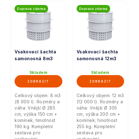
Doprava zdarma
Doprava zdarma
Vsakovací šachta
Vsakovací šachta
samonosná 8m3
samonosná 12m3
Skladem
Skladem
Celkový objem: 8 m3
Celkový objem: 12 m3
(8 000 l). Rozměry a
(12 000 l). Rozměry a
váha: Vnější Ø 285
váha: Vnější Ø 305
cm, výška 150 cm +
cm, výška 200 cm +
komínek; hmotnost
komínek; hmotnost
190 kg. Kompletní
255 kg. Kompletní
sestava pro
sestava pro
vsakování:...
vsakování:...