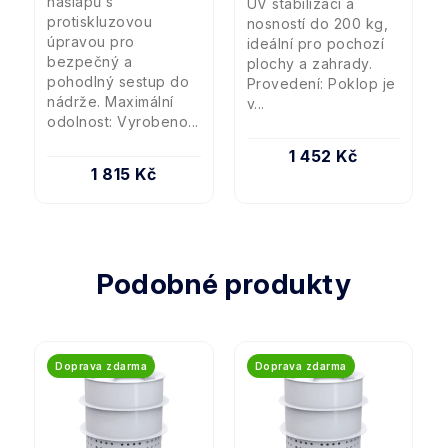
nášlapů s
UV stabilizací a
protiskluzovou
nosností do 200 kg,
úpravou pro
ideální pro pochozí
bezpečný a
plochy a zahrady.
pohodlný sestup do
Provedení: Poklop je
nádrže. Maximální
v...
odolnost: Vyrobeno...
1 452 Kč
1 815 Kč
Podobné produkty
Doprava zdarma
Doprava zdarma