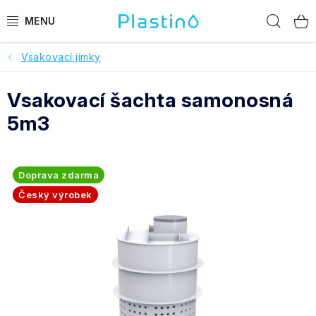
Přejít
Hled
na
obsah
Vsakovací jímky
PRODUKTY
Vsakovací šachta samonosná
Reference a hodnocení
5m3
O nás
Realizace
Doprava zdarma
Český výrobek
Dotace Dešťovka
Pomoc s výběrem
O objednávce