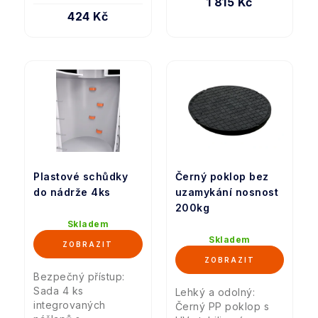
1 815 Kč
424 Kč
Plastové schůdky
Černý poklop bez
do nádrže 4ks
uzamykání nosnost
200kg
Skladem
Skladem
Bezpečný přístup:
Sada 4 ks
Lehký a odolný:
integrovaných
Černý PP poklop s