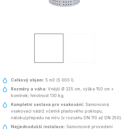
Kontakt
Moje objednávka
Celkový objem:
5 m3 (5 000 l).
Rozměry a váha:
Vnější Ø 225 cm, výška 150 cm +
komínek; hmotnost 130 kg.
Kompletní sestava pro vsakování:
Samonosná
vsakovací nádrž včetně plastového poklopu,
nátoku/přepadu na míru (v rozsahu DN 110 až DN 250).
Nejjednodušší instalace:
Samonosné provedení