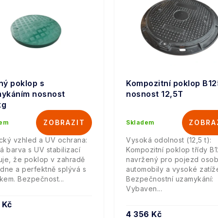
ný poklop s
Kompozitní poklop B12
ykáním nosnost
nosnost 12,5T
kg
dem
Skladem
ický vzhled a UV ochrana:
Vysoká odolnost (12,5 t):
á barva s UV stabilizací
Kompozitní poklop třídy B
ťuje, že poklop v zahradě
navržený pro pojezd osob
dne a perfektně splývá s
automobily a vysoké zatíže
íkem. Bezpečnost...
Bezpečnostní uzamykání:
Vybaven...
5 Kč
4 356 Kč