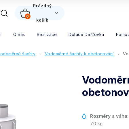
5
Prázdný
0
NÁKUPNÍ
košík
Hledat
KOŠÍK
í
O nás
Realizace
Dotace Dešťovka
Pomoc
odoměrné šachty
Vodoměrné šachty k obetonování
Vo
Vodoměrn
obetonov
Rozměry a váha:
70 kg.