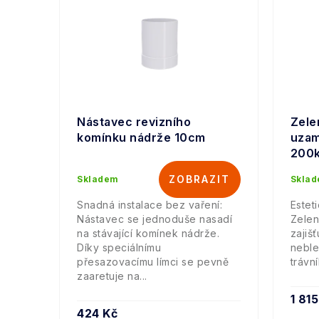
Nástavec revizního
Zele
komínku nádrže 10cm
uzam
200
Skladem
Skla
Snadná instalace bez vaření:
Estet
Nástavec se jednoduše nasadí
Zelen
na stávající komínek nádrže.
zajiš
Díky speciálnímu
neble
přesazovacímu límci se pevně
trávn
zaaretuje na...
1 81
424 Kč