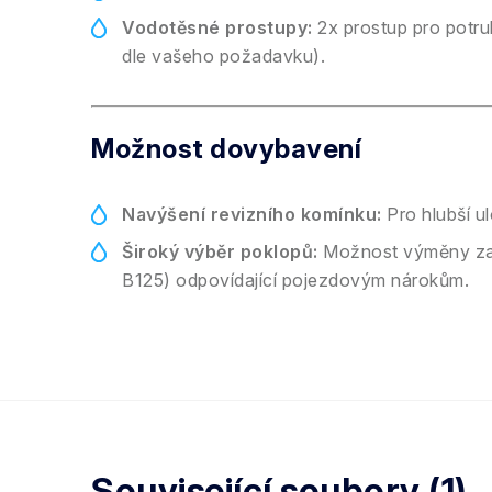
Vodotěsné prostupy:
2x prostup pro potru
dle vašeho požadavku).
Možnost dovybavení
Navýšení revizního komínku:
Pro hlubší u
Široký výběr poklopů:
Možnost výměny za 
B125) odpovídající pojezdovým nárokům.
Související soubory (1)