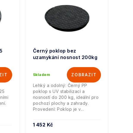
5
Černý poklop bez
uzamykání nosnost 200kg
Skladem
Lehký a odolný: Černý PP
125
poklop s UV stabilizací a
ními
nosností do 200 kg, ideální pro
ní.
pochozí plochy a zahrady.
Provedení: Poklop je v...
1 452 Kč