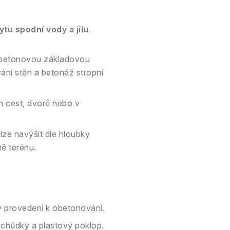
tu spodní vody a jílu
.
 betonovou základovou
ání stěn a betonáž stropní
h cest, dvorů nebo v
ze navýšit dle hloubky
ně terénu.
 provedení k obetonování.
schůdky a plastový poklop.