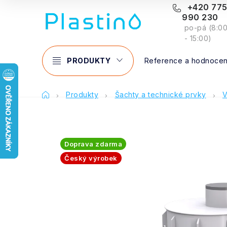
Přejít
+420 77
990 230
na
po-pá (8:0
obsah
- 15:00)
PRODUKTY
Reference a hodnocen
Domů
Produkty
Šachty a technické prvky
V
Doprava zdarma
Český výrobek