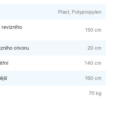
Plast, Polypropylen
 revizního
150 cm
izního otvoru
20 cm
třní
140 cm
ější
160 cm
70 kg