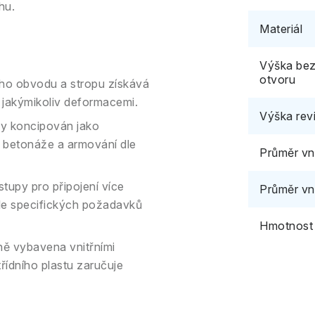
hu.
Materiál
Výška bez
otvoru
ho obvodu a stropu získává
ed jakýmikoliv deformacemi.
Výška rev
dy koncipován jako
 betonáže a armování dle
Průměr vni
tupy pro připojení více
Průměr vn
e specifických požadavků
Hmotnost
ně vybavena vnitřními
řídního plastu zaručuje