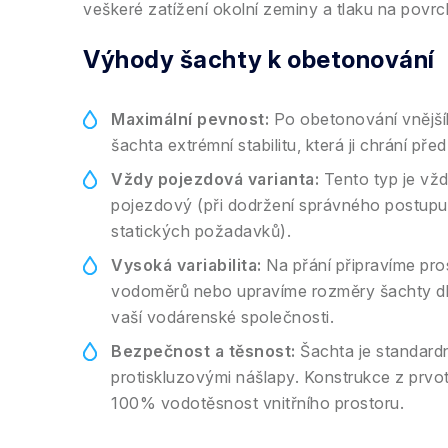
veškeré zatížení okolní zeminy a tlaku na povrc
Výhody šachty k obetonování
Maximální pevnost:
Po obetonování vnější
šachta extrémní stabilitu, která ji chrání př
Vždy pojezdová varianta:
Tento typ je vž
pojezdový (při dodržení správného postupu
statických požadavků).
Vysoká variabilita:
Na přání připravíme pros
vodoměrů nebo upravíme rozměry šachty dl
vaší vodárenské společnosti.
Bezpečnost a těsnost:
Šachta je standard
protiskluzovými nášlapy. Konstrukce z prvot
100% vodotěsnost vnitřního prostoru.