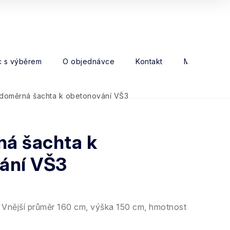
 s výběrem
O objednávce
Kontakt
Moje objed
doměrná šachta k obetonování VŠ3
á šachta k
ání VŠ3
Vnější průměr 160 cm, výška 150 cm, hmotnost