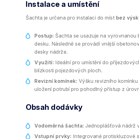
Instalace a umístění
Šachta je určena pro instalaci do míst
bez výsky
Postup:
Šachta se usazuje na vyrovnanou
desku. Následně se provádí vnější obetonov
desky nádrže.
Využití:
Ideální pro umístění do příjezdovýc
blízkosti pojezdových ploch.
Revizní komínek:
Výšku revizního komínku l
uložení potrubí pro pohodlný přístup z úrov
Obsah dodávky
Vodoměrná šachta:
Jednoplášťová nádrž v
Vstupní prvky:
Integrované protiskluzové 