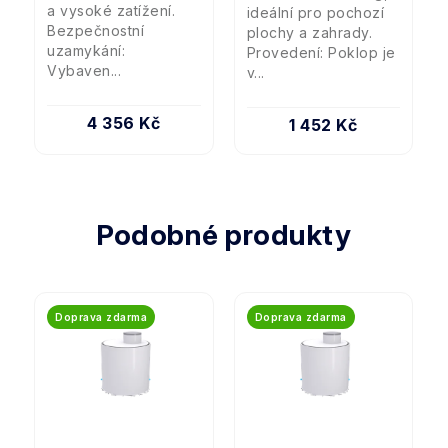
a vysoké zatížení.
ideální pro pochozí
Bezpečnostní
plochy a zahrady.
uzamykání:
Provedení: Poklop je
Vybaven...
v...
4 356 Kč
1 452 Kč
Podobné produkty
Doprava zdarma
Doprava zdarma