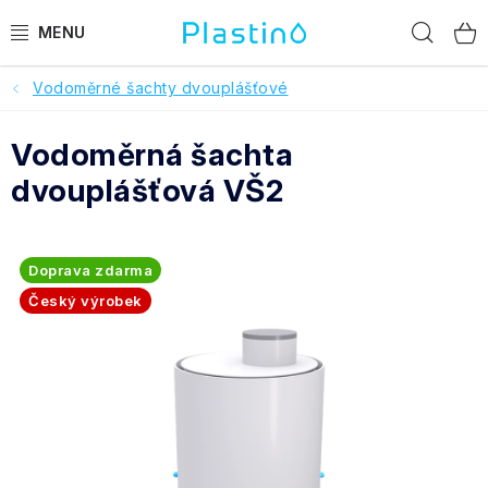
Přejít
Hled
na
obsah
Vodoměrné šachty dvouplášťové
PRODUKTY
Vodoměrná šachta
Reference a hodnocení
dvouplášťová VŠ2
O nás
Realizace
Doprava zdarma
Český výrobek
Dotace Dešťovka
Pomoc s výběrem
O objednávce