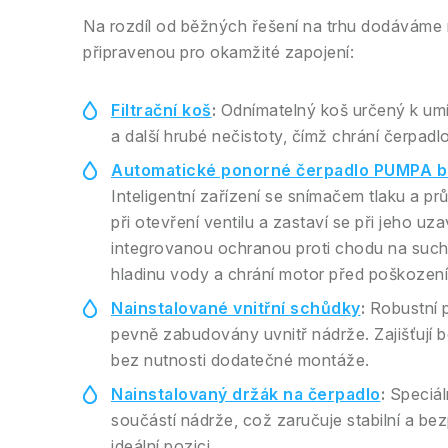
Na rozdíl od běžných řešení na trhu dodáváme n
připravenou pro okamžité zapojení:
Filtrační koš
:
Odnímatelný koš určený k umís
a další hrubé nečistoty, čímž chrání čerpadl
Automatické ponorné čerpadlo PUMPA b
Inteligentní zařízení se snímačem tlaku a pr
při otevření ventilu a zastaví se při jeho u
integrovanou ochranou proti chodu na sucho
hladinu vody a chrání motor před poškozen
Nainstalované vnitřní schůdky
:
Robustní p
pevně zabudovány uvnitř nádrže. Zajišťují 
bez nutnosti dodatečné montáže.
Nainstalovaný držák na čerpadlo
:
Speciál
součástí nádrže, což zaručuje stabilní a be
ideální pozici.