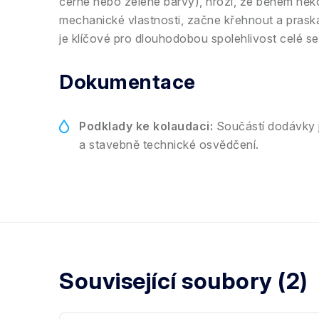
černé nebo zelené barvy), hrozí, že během někol
mechanické vlastnosti, začne křehnout a praskat
je klíčové pro dlouhodobou spolehlivost celé se
Dokumentace
Podklady ke kolaudaci:
Součástí dodávky j
a stavebně technické osvědčení.
Související soubory (2)