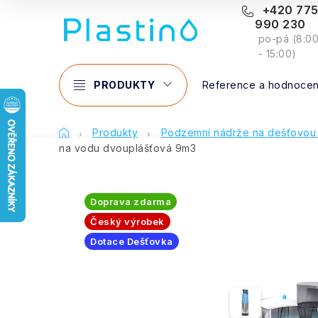
Přejít
+420 77
990 230
na
po-pá (8:0
obsah
- 15:00)
PRODUKTY
Reference a hodnocen
Domů
Produkty
Podzemní nádrže na dešťovou
na vodu dvouplášťová 9m3
Doprava zdarma
Český výrobek
Dotace Dešťovka