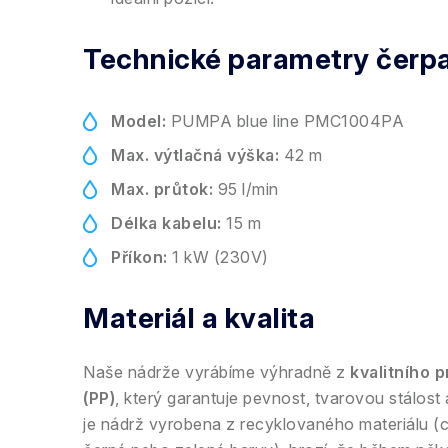
Technické parametry čerp
Model:
PUMPA blue line PMC1004PA
Max. výtlačná výška:
42 m
Max. průtok:
95 l/min
Délka kabelu:
15 m
Příkon:
1 kW (230V)
Materiál a kvalita
Naše nádrže vyrábíme výhradně z
kvalitního 
(PP)
, který garantuje pevnost, tvarovou stálost
je nádrž vyrobena z recyklovaného materiálu (