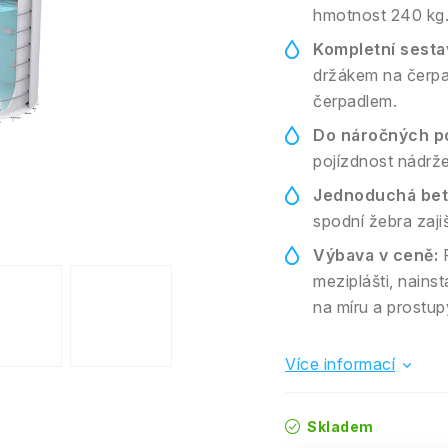
hmotnost 240 kg
Kompletní sesta
držákem na čerpa
čerpadlem.
Do náročných p
pojízdnost nádrže
Jednoduchá bet
spodní žebra zaji
Výbava v ceně:
F
meziplášti, nains
na míru a prostup
Více informací
Skladem