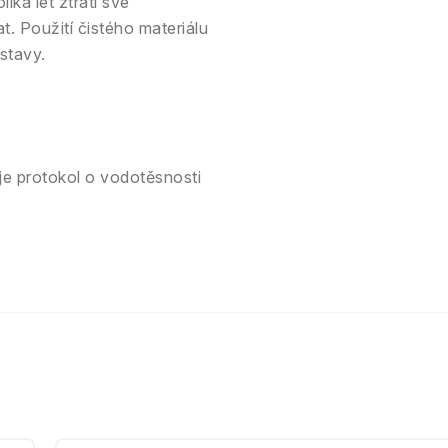
ika let ztratí své
. Použití čistého materiálu
stavy.
e protokol o vodotěsnosti