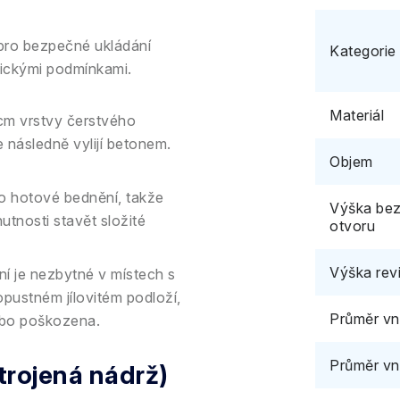
pro bezpečné ukládání
Kategorie
gickými podmínkami.
Materiál
cm vrstvy čerstvého
e následně vylijí betonem.
Objem
o hotové bednění, takže
Výška bez
tnosti stavět složité
otvoru
Výška rev
 je nezbytné v místech s
pustném jílovitém podloží,
Průměr vni
ebo poškozena.
Průměr vn
rojená nádrž)