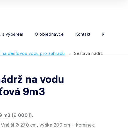
 s výběrem
O objednávce
Kontakt
Moje objed
í na dešťovou vodu pro zahradu
Sestava nádrž
nádrž na vodu
ťová 9m3
9 m3 (9 000 l)
.
Vnější Ø 270 cm, výška 200 cm + komínek;