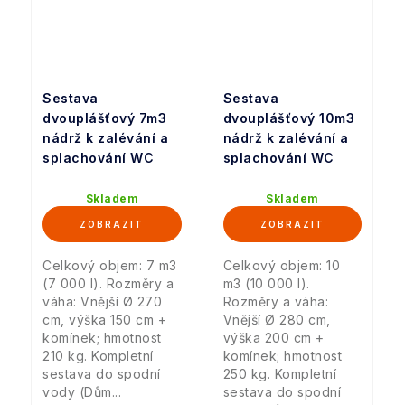
Sestava
Sestava
dvouplášťový 7m3
dvouplášťový 10m3
nádrž k zalévání a
nádrž k zalévání a
splachování WC
splachování WC
Skladem
Skladem
Celkový objem: 7 m3
Celkový objem: 10
(7 000 l). Rozměry a
m3 (10 000 l).
váha: Vnější Ø 270
Rozměry a váha:
cm, výška 150 cm +
Vnější Ø 280 cm,
komínek; hmotnost
výška 200 cm +
210 kg. Kompletní
komínek; hmotnost
sestava do spodní
250 kg. Kompletní
vody (Dům...
sestava do spodní