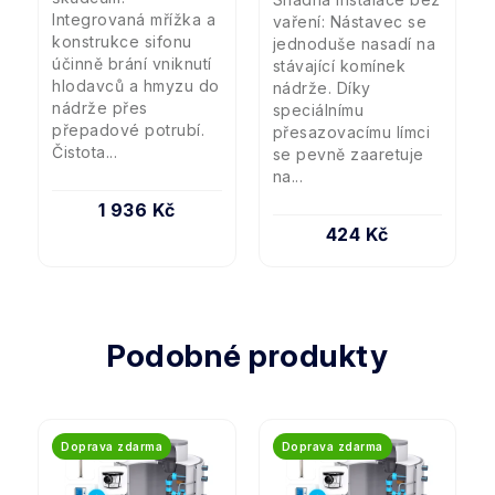
Integrovaná mřížka a
vaření: Nástavec se
konstrukce sifonu
jednoduše nasadí na
účinně brání vniknutí
stávající komínek
hlodavců a hmyzu do
nádrže. Díky
nádrže přes
speciálnímu
přepadové potrubí.
přesazovacímu límci
Čistota...
se pevně zaaretuje
na...
1 936 Kč
424 Kč
Podobné produkty
Doprava zdarma
Doprava zdarma