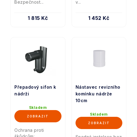
Bezpečnost...
v...
1 815 Kč
1 452 Kč
Přepadový sifon k
Nástavec revizního
nádrži
komínku nádrže
10cm
Skladem
Skladem
Ochrana proti
škůdcům:
Snadná instalace bez