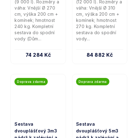
(9 000 l). Rozměry a
(12 000 l). Rozměry a
váha: Vnější Ø 270
váha: Vnější Ø 310
cm, výška 200 cm +
cm, výška 200 cm +
komínek; hmotnost
komínek; hmotnost
240 kg. Kompletní
270 kg. Kompletní
sestava do spodní
sestava do spodní
vody (Dům...
vody...
74 284 Kč
84 882 Kč
Doprava zdarma
Doprava zdarma
Sestava
Sestava
dvouplášťový 3m3
dvouplášťový 5m3
nádrž k zalévání a
nádrž k zalévání a