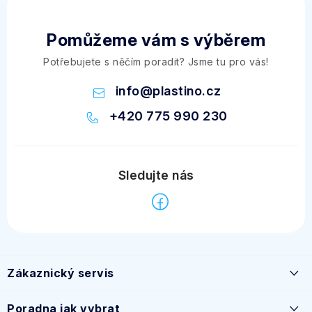
Pomůžeme vám s výběrem
Potřebujete s něčím poradit? Jsme tu pro vás!
info
@
plastino.cz
+420 775 990 230
Z
á
Zákaznický servis
p
a
Časté dotazy
Poradna jak vybrat