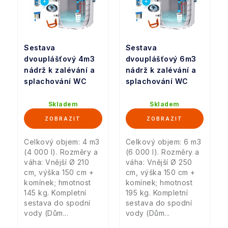
Sestava
Sestava
dvouplášťový 4m3
dvouplášťový 6m3
nádrž k zalévání a
nádrž k zalévání a
splachování WC
splachování WC
Skladem
Skladem
Celkový objem: 4 m3
Celkový objem: 6 m3
(4 000 l). Rozměry a
(6 000 l). Rozměry a
váha: Vnější Ø 210
váha: Vnější Ø 250
cm, výška 150 cm +
cm, výška 150 cm +
komínek; hmotnost
komínek; hmotnost
145 kg. Kompletní
195 kg. Kompletní
sestava do spodní
sestava do spodní
vody (Dům...
vody (Dům...