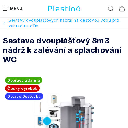
Přejít
Hled
na
obsah
Sestavy dvouplášťových nádrží na dešťovou vodu pro
PRODUKTY
zahradu a dům
Sestava dvouplášťový 8m3
Reference a hodnocení
nádrž k zalévání a splachování
O nás
WC
Realizace
Doprava zdarma
Dotace Dešťovka
Český výrobek
Dotace Dešťovka
Pomoc s výběrem
O objednávce