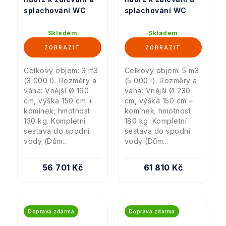
splachování WC
splachování WC
Skladem
Skladem
Celkový objem: 3 m3
Celkový objem: 5 m3
(3 000 l). Rozměry a
(5 000 l). Rozměry a
váha: Vnější Ø 190
váha: Vnější Ø 230
cm, výška 150 cm +
cm, výška 150 cm +
komínek; hmotnost
komínek; hmotnost
130 kg. Kompletní
180 kg. Kompletní
sestava do spodní
sestava do spodní
vody (Dům...
vody (Dům...
56 701 Kč
61 810 Kč
Doprava zdarma
Doprava zdarma