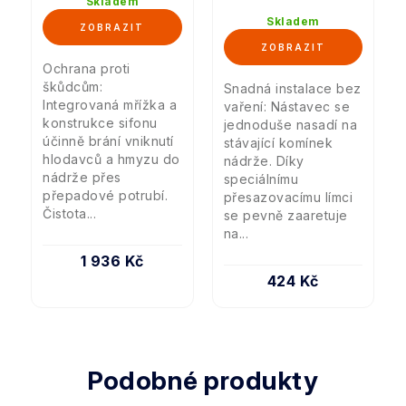
Skladem
Skladem
Ochrana proti
škůdcům:
Snadná instalace bez
Integrovaná mřížka a
vaření: Nástavec se
konstrukce sifonu
jednoduše nasadí na
účinně brání vniknutí
stávající komínek
hlodavců a hmyzu do
nádrže. Díky
nádrže přes
speciálnímu
přepadové potrubí.
přesazovacímu límci
Čistota...
se pevně zaaretuje
na...
1 936 Kč
424 Kč
Podobné produkty