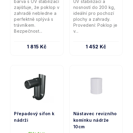
barva s UV stabilizací
UV stabilizací a
zajišťuje, že poklop v
nosností do 200 kg,
zahradě nebledne a
ideální pro pochozí
perfektně splývá s
plochy a zahrady.
trávníkem.
Provedení: Poklop je
Bezpečnost...
v...
1 815 Kč
1 452 Kč
Přepadový sifon k
Nástavec revizního
nádrži
komínku nádrže
10cm