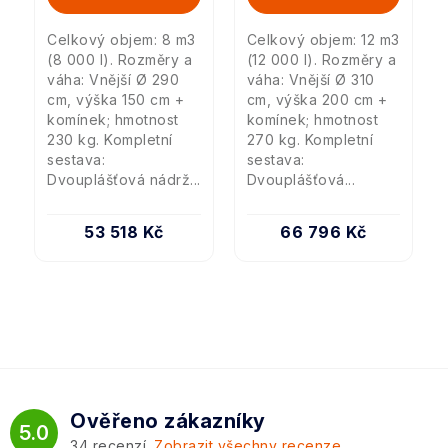
Celkový objem: 8 m3
Celkový objem: 12 m3
(8 000 l). Rozměry a
(12 000 l). Rozměry a
váha: Vnější Ø 290
váha: Vnější Ø 310
cm, výška 150 cm +
cm, výška 200 cm +
komínek; hmotnost
komínek; hmotnost
230 kg. Kompletní
270 kg. Kompletní
sestava:
sestava:
Dvouplášťová nádrž...
Dvouplášťová...
53 518 Kč
66 796 Kč
Ověřeno zákazníky
5.0
34
recenzí.
Zobrazit všechny recenze