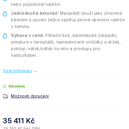
nebo pojízdnost nádrže.
Jednoduchá betonáž:
Meziplášť slouží jako ztracené
bednění a spodní žebra zajišťují pevné ukotvení nádrže
v betonu.
Výbava v ceně:
Filtrační koš, automatické čerpadlo,
armatura v meziplášti, nainstalované schůdky a držák,
poklop, nátok/odtok na míru a prostupy pro
hadici/kabel.
Více informací
Skladem
Možnosti doručení
35 411 Kč
29 265 Kč bez DPH