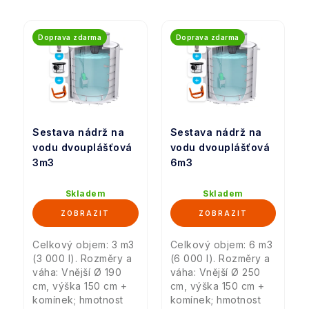
Doprava zdarma
Doprava zdarma
Sestava nádrž na
Sestava nádrž na
vodu dvouplášťová
vodu dvouplášťová
3m3
6m3
Skladem
Skladem
Celkový objem: 3 m3
Celkový objem: 6 m3
(3 000 l). Rozměry a
(6 000 l). Rozměry a
váha: Vnější Ø 190
váha: Vnější Ø 250
cm, výška 150 cm +
cm, výška 150 cm +
komínek; hmotnost
komínek; hmotnost