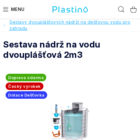
Přejít
Hled
na
obsah
Sestavy dvouplášťových nádrží na dešťovou vodu pro
PRODUKTY
zahradu
Sestava nádrž na vodu
Reference a hodnocení
dvouplášťová 2m3
O nás
Realizace
Doprava zdarma
Český výrobek
Dotace Dešťovka
Dotace Dešťovka
Pomoc s výběrem
O objednávce