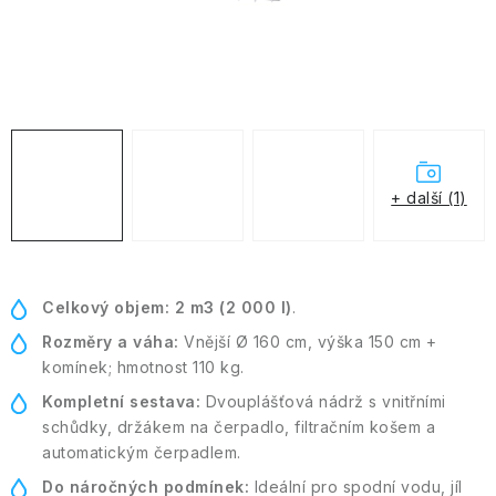
Kontakt
Moje objednávka
+ další (1)
Celkový objem:
2 m3 (2 000 l)
.
Rozměry a váha:
Vnější Ø 160 cm, výška 150 cm +
komínek; hmotnost 110 kg.
Kompletní sestava:
Dvouplášťová nádrž s vnitřními
schůdky, držákem na čerpadlo, filtračním košem a
automatickým čerpadlem.
Do náročných podmínek:
Ideální pro spodní vodu, jíl