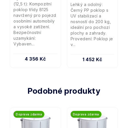
(12,5 t): Kompozitní
Lehký a odolný:
poklop třídy B125
Černý PP poklop s
navržený pro pojezd
UV stabilizací a
osobními automobily
nosností do 200 kg,
a vysoké zatížení.
ideální pro pochozí
Bezpečnostní
plochy a zahrady.
uzamykání:
Provedení: Poklop je
Vybaven...
v...
4 356 Kč
1 452 Kč
Podobné produkty
Doprava zdarma
Doprava zdarma