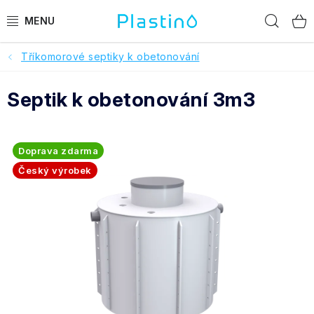
Přejít
Hled
na
obsah
Tříkomorové septiky k obetonování
PRODUKTY
Septik k obetonování 3m3
Reference a hodnocení
O nás
Doprava zdarma
Realizace
Český výrobek
Dotace Dešťovka
Pomoc s výběrem
O objednávce