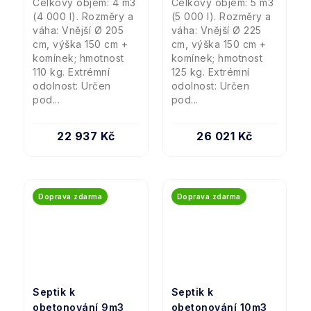
Celkový objem: 4 m3
Celkový objem: 5 m3
(4 000 l). Rozměry a
(5 000 l). Rozměry a
váha: Vnější Ø 205
váha: Vnější Ø 225
cm, výška 150 cm +
cm, výška 150 cm +
komínek; hmotnost
komínek; hmotnost
110 kg. Extrémní
125 kg. Extrémní
odolnost: Určen
odolnost: Určen
pod...
pod...
22 937 Kč
26 021 Kč
Doprava zdarma
Doprava zdarma
Septik k
Septik k
obetonování 9m3
obetonování 10m3