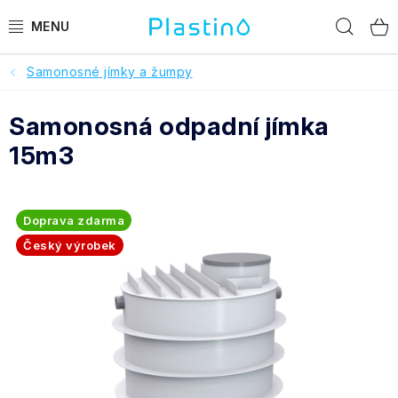
Přejít
Hled
na
obsah
Samonosné jímky a žumpy
PRODUKTY
Samonosná odpadní jímka
Reference a hodnocení
15m3
O nás
Realizace
Doprava zdarma
Český výrobek
Dotace Dešťovka
Pomoc s výběrem
O objednávce