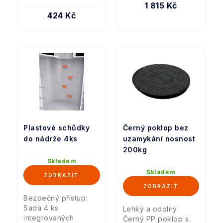
1 815 Kč
424 Kč
Plastové schůdky
Černý poklop bez
do nádrže 4ks
uzamykání nosnost
200kg
Skladem
Skladem
Bezpečný přístup:
Sada 4 ks
Lehký a odolný:
integrovaných
Černý PP poklop s