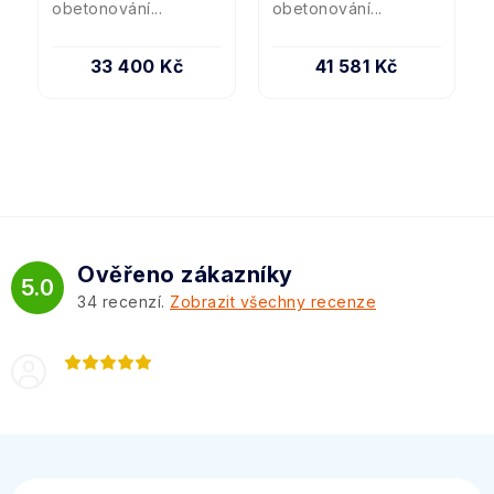
obetonování...
obetonování...
33 400 Kč
41 581 Kč
Ověřeno zákazníky
5.0
34
recenzí.
Zobrazit všechny recenze