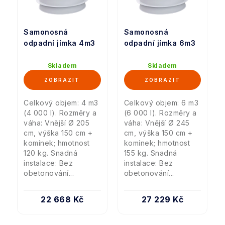
Samonosná
Samonosná
odpadní jímka 4m3
odpadní jímka 6m3
Skladem
Skladem
Celkový objem: 4 m3
Celkový objem: 6 m3
(4 000 l). Rozměry a
(6 000 l). Rozměry a
váha: Vnější Ø 205
váha: Vnější Ø 245
cm, výška 150 cm +
cm, výška 150 cm +
komínek; hmotnost
komínek; hmotnost
120 kg. Snadná
155 kg. Snadná
instalace: Bez
instalace: Bez
obetonování...
obetonování...
22 668 Kč
27 229 Kč