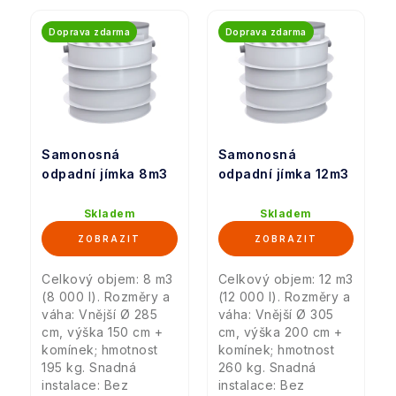
Doprava zdarma
Doprava zdarma
Samonosná
Samonosná
odpadní jímka 8m3
odpadní jímka 12m3
Skladem
Skladem
Celkový objem: 8 m3
Celkový objem: 12 m3
(8 000 l). Rozměry a
(12 000 l). Rozměry a
váha: Vnější Ø 285
váha: Vnější Ø 305
cm, výška 150 cm +
cm, výška 200 cm +
komínek; hmotnost
komínek; hmotnost
195 kg. Snadná
260 kg. Snadná
instalace: Bez
instalace: Bez