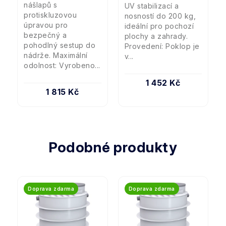
nášlapů s
UV stabilizací a
protiskluzovou
nosností do 200 kg,
úpravou pro
ideální pro pochozí
bezpečný a
plochy a zahrady.
pohodlný sestup do
Provedení: Poklop je
nádrže. Maximální
v...
odolnost: Vyrobeno...
1 452 Kč
1 815 Kč
Podobné produkty
Doprava zdarma
Doprava zdarma