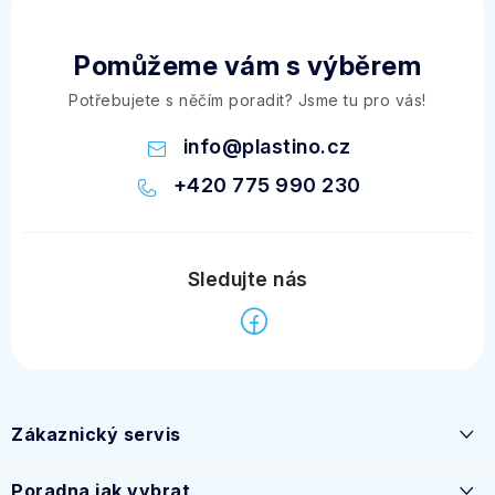
Pomůžeme vám s výběrem
Potřebujete s něčím poradit? Jsme tu pro vás!
info
@
plastino.cz
+420 775 990 230
Z
á
Zákaznický servis
p
a
Časté dotazy
Poradna jak vybrat