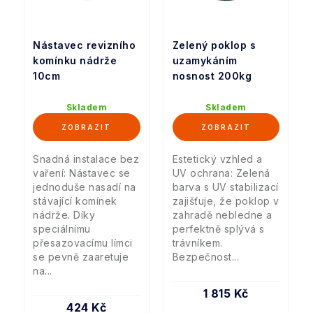
Nástavec revizního
Zelený poklop s
komínku nádrže
uzamykáním
10cm
nosnost 200kg
Skladem
Skladem
Snadná instalace bez
Estetický vzhled a
vaření: Nástavec se
UV ochrana: Zelená
jednoduše nasadí na
barva s UV stabilizací
stávající komínek
zajišťuje, že poklop v
nádrže. Díky
zahradě nebledne a
speciálnímu
perfektně splývá s
přesazovacímu límci
trávníkem.
se pevně zaaretuje
Bezpečnost...
na...
1 815 Kč
424 Kč