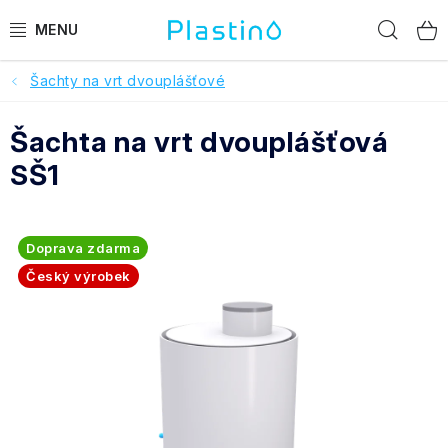
Přejít
Hled
na
obsah
Šachty na vrt dvouplášťové
PRODUKTY
Šachta na vrt dvouplášťová
Reference a hodnocení
SŠ1
O nás
Realizace
Doprava zdarma
Český výrobek
Dotace Dešťovka
Pomoc s výběrem
O objednávce