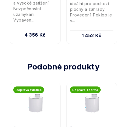
a vysoké zatížení.
ideální pro pochozí
Bezpečnostní
plochy a zahrady.
uzamykání:
Provedení: Poklop je
Vybaven...
v...
4 356 Kč
1 452 Kč
Podobné produkty
Doprava zdarma
Doprava zdarma