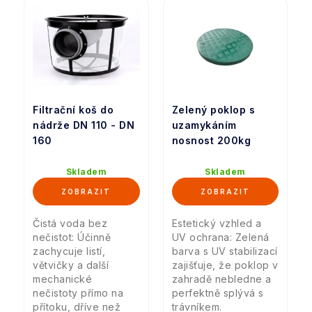
Filtrační koš do
Zelený poklop s
nádrže DN 110 - DN
uzamykáním
160
nosnost 200kg
Skladem
Skladem
Čistá voda bez
Estetický vzhled a
nečistot: Účinně
UV ochrana: Zelená
zachycuje listí,
barva s UV stabilizací
větvičky a další
zajišťuje, že poklop v
mechanické
zahradě nebledne a
nečistoty přímo na
perfektně splývá s
přítoku, dříve než
trávníkem.