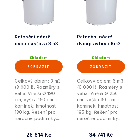
Retenční nádrž
Retenční nádrž
dvouplášťová 3m3
dvouplášťová 6m3
Skladem
Skladem
Celkový objem: 3 m3
Celkový objem: 6 m3
(3 000 l). Rozměry a
(6 000 l). Rozměry a
váha: Vnější Ø 190
váha: Vnější Ø 250
cm, výška 150 cm +
cm, výška 150 cm +
komínek; hmotnost
komínek; hmotnost
130 kg. Řešení pro
195 kg. Řešení pro
náročné podmínky:...
náročné podmínky:...
26 814 Kč
34 741 Kč