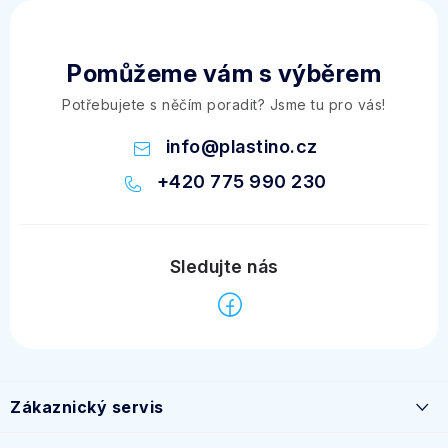
Pomůžeme vám s výběrem
Potřebujete s něčím poradit? Jsme tu pro vás!
info
@
plastino.cz
+420 775 990 230
Z
á
Zákaznický servis
p
a
Časté dotazy