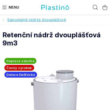
Přejít
Hled
na
obsah
Samostatné nádrže dvouplášťové
PRODUKTY
Retenční nádrž dvouplášťová
Reference a hodnocení
9m3
O nás
Realizace
Doprava zdarma
Český výrobek
Dotace Dešťovka
Dotace Dešťovka
Pomoc s výběrem
O objednávce