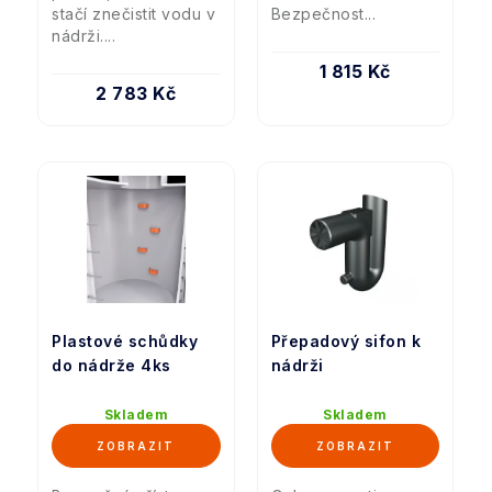
stačí znečistit vodu v
Bezpečnost...
nádrži....
1 815 Kč
2 783 Kč
Plastové schůdky
Přepadový sifon k
do nádrže 4ks
nádrži
Skladem
Skladem