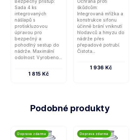
Bezpečný přístup:
Ochrana proti
Sada 4 ks
škůdcům:
integrovaných
Integrovaná mřížka a
nášlapů s
konstrukce sifonu
protiskluzovou
účinně brání vniknutí
úpravou pro
hlodavců a hmyzu do
bezpečný a
nádrže přes
pohodlný sestup do
přepadové potrubí.
nádrže. Maximální
Čistota...
odolnost: Vyrobeno...
1 936 Kč
1 815 Kč
Podobné produkty
Doprava zdarma
Doprava zdarma