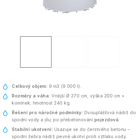
Kontakt
Moje objednávka
Celkový objem:
9 m3 (9 000 l).
Rozměry a váha:
Vnější Ø 270 cm, výška 200 cm +
komínek; hmotnost 240 kg.
Řešení pro náročné podmínky:
Dvouplášťová nádrž do
spodní vody a jílu; po přebetonování
pojezdová
.
Stabilní ukotvení:
Usazuje se do čerstvého betonu –
spodní žebra nádrž pevně ukotví proti vztlaku vody.