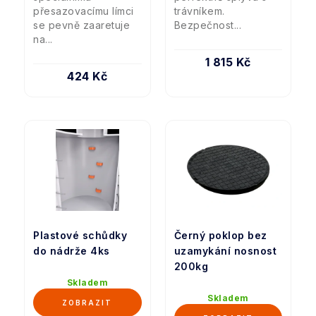
přesazovacímu límci
trávníkem.
se pevně zaaretuje
Bezpečnost...
na...
1 815 Kč
424 Kč
Plastové schůdky
Černý poklop bez
do nádrže 4ks
uzamykání nosnost
200kg
Skladem
Skladem