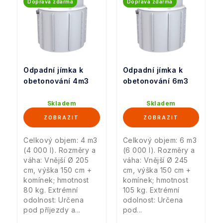
Doprava zdarma
Doprava zdarma
Odpadní jímka k
Odpadní jímka k
obetonování 4m3
obetonování 6m3
Skladem
Skladem
Celkový objem: 4 m3
Celkový objem: 6 m3
(4 000 l). Rozměry a
(6 000 l). Rozměry a
váha: Vnější Ø 205
váha: Vnější Ø 245
cm, výška 150 cm +
cm, výška 150 cm +
komínek; hmotnost
komínek; hmotnost
80 kg. Extrémní
105 kg. Extrémní
odolnost: Určena
odolnost: Určena
pod příjezdy a...
pod...