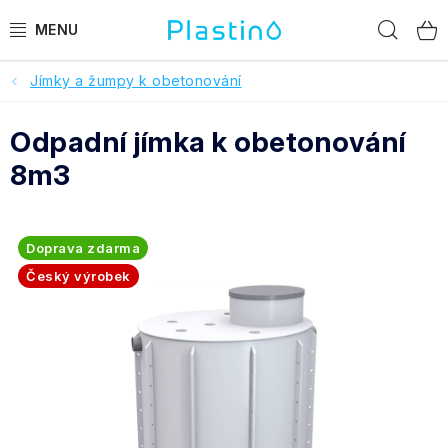
Přejít
Hled
na
obsah
Jímky a žumpy k obetonování
PRODUKTY
Odpadní jímka k obetonování
Reference a hodnocení
8m3
O nás
Realizace
Doprava zdarma
Český výrobek
Dotace Dešťovka
Pomoc s výběrem
O objednávce