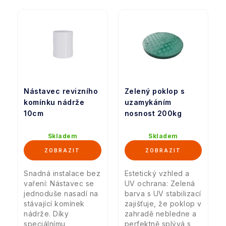
Nástavec revizního
Zelený poklop s
komínku nádrže
uzamykáním
10cm
nosnost 200kg
Skladem
Skladem
Snadná instalace bez
Estetický vzhled a
vaření: Nástavec se
UV ochrana: Zelená
jednoduše nasadí na
barva s UV stabilizací
stávající komínek
zajišťuje, že poklop v
nádrže. Díky
zahradě nebledne a
speciálnímu
perfektně splývá s