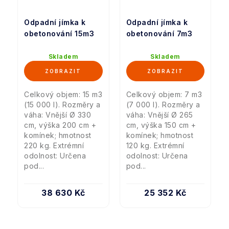
Odpadní jímka k
Odpadní jímka k
obetonování 15m3
obetonování 7m3
Skladem
Skladem
Celkový objem: 15 m3
Celkový objem: 7 m3
(15 000 l). Rozměry a
(7 000 l). Rozměry a
váha: Vnější Ø 330
váha: Vnější Ø 265
cm, výška 200 cm +
cm, výška 150 cm +
komínek; hmotnost
komínek; hmotnost
220 kg. Extrémní
120 kg. Extrémní
odolnost: Určena
odolnost: Určena
pod...
pod...
38 630 Kč
25 352 Kč