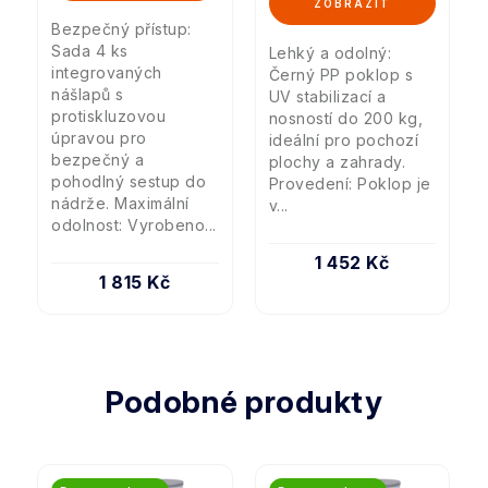
Bezpečný přístup:
Sada 4 ks
Lehký a odolný:
integrovaných
Černý PP poklop s
nášlapů s
UV stabilizací a
protiskluzovou
nosností do 200 kg,
úpravou pro
ideální pro pochozí
bezpečný a
plochy a zahrady.
pohodlný sestup do
Provedení: Poklop je
nádrže. Maximální
v...
odolnost: Vyrobeno...
1 452 Kč
1 815 Kč
Podobné produkty